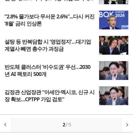
90% 감면
“2.8% 물가보다 무서운 2.6%”...다시 커진
‘8월’ 금리 인상론
설탕 등 반복담합 시 ‘영업정지’…대기업
계열사 빼면 총수가 과징금
반도체 클러스터 ‘비수도권’ 우선…2030
년 AI 팩토리 500개
김정관 산업장관 “아세안·멕시코, 신규 시
장 확보…CPTPP 가입 검토”
2
/
9