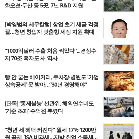
화오션·두산 등 5곳, 7년 R&D 지원
[박영범의 세무칼럼] 창업 초기 세금 걱정
끝…청년 창업자 맞춤형 세정 지원 확대
“1000억달러 수출 처음 찍었다”...경상수
지 70조 흑자도 새 역사
빵 안 굽는 베이커리, 주차장·병원도 ‘가업
상속공제’ 못 받아…“30년 경영해야”
[단독] ‘통제불능’ 선관위, 해외연수비도
‘기준 초과’ 수억원 뿌렸다
“청년 세 혜택 커진다” 월세 17%·1200만
원 공제, ISA 비과세…지방 취업 소득세