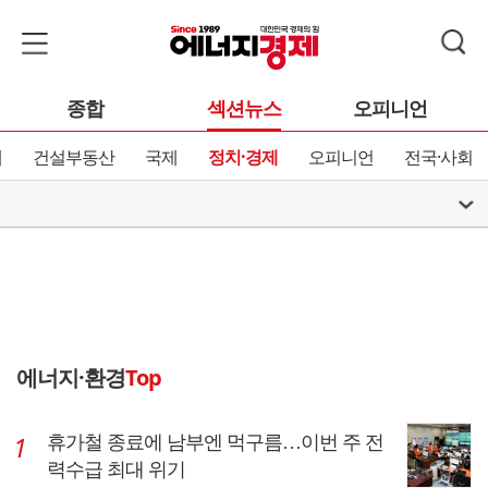
종합
섹션뉴스
오피니언
제
건설부동산
국제
정치·경제
오피니언
전국·사회
에너지·환경
Top
휴가철 종료에 남부엔 먹구름…이번 주 전
력수급 최대 위기