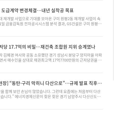
적용되지 않고 있다. 정부는 민간 건설공사까지 전자대금지급시스템
다. 아울러, 부동산원은 지난 일 대규모 조직개편을 통해 새 비전을
게 오른 구리시, 화성시 동탄구, 용인시 기흥구를 투기과열지구와
·민간 현장에 발주자 직접지급제를 도입하는 내용의 건설산업기본
했다. 이번 조직개편을 통해 원은 국민 주거 안정과 직결되는 주
 지정했다. 지난 5일부터는 토지거래허가구역까지 적용되면서 대
발 도급계약 변경체결…내년 실착공 목표
다. 관련 개정안은 지난 5월 국회 법제사법위원회를 통과해 본회의
춰 관련 기능을 강화한 '주택공급지원본부', 인공지능 중심(AI
제가 동시에 적용됐다. 규제 효력은 2027년 12월 31일까지다. 다
국회를 통과하면 2027년 1월 시행될 예정이다. 다만 새 국가 시스
 선도적 역할을 위한 'AX추진본부'를 신설했다. 한편, 이날 비전 선포
공유하는 인접 지역으로, 구리 규제의 영향을 받아 수요가 몰릴 것
최대 재개발 사업으로 기대를 모아온 구미 원평2동 재개발 사업이 속
늦은 2028년에야 가동된다. 정부는 이 기간 제도 공백을 막기 위해
원이 소통하는 타운홀 미팅도 함께 진행됐다. 이번 타운홀 미팅에
. 실제 현장에서는 규제지역에서 비규제지역으로 수요가 이동하는
21일 금융감독원 전자공시시스템 분석 결과, GS건설은 구미 원평2
e제로'와 민간 전자대금지급시스템 가운데 직접지급 기능이 검증
 방향, 조직개편 및 조직문화 등 다양한 분야에 대한 질의응답이 이
타나고 있었다. 다산역 인근 공인중개업자들은 규제 발표 이후 호가
과 관련해 계약금액 변경 및 세대수 조정을 내용으로 하는 변경계
 현장에서 활용하도록 지원할 방침이다. 사용할 수 있는 시스템의
동산원 원장은 “이번 비전 선포를 계기로 임직원이 새 비전과 핵심
 입을 모았다. 공인중개사 A씨는 “기존에 9억 6000만 원에 내놓
조합과 시공사 간 협상은 지난해 마무리됐다. 이후 지난달 27일 관리
국토부 고시로 정한다. 현재 100대 건설사 가운데 76%가 민간 전
민이 신뢰하는 부동산 정책인프라기관으로 거듭날 수 있도록 최선을
00만 원까지 올린 집주인도 있다"며 “손님이 매물 거래 의사를 밝혀
 안건이 통과됐고, 이달 20일 자로 공사도급변경계약이 체결됐다.
용하고 있는 만큼 기존 시스템을 활용하면 초기 현장 혼란을 일정
영 기자 ijy@ekn.kr
 사례도 있다"고 귀띔했다. 실제로 이 지역 아파트 호가는 지난 규제
면서 내년 중 실착공에 들어갈 예정이며 일반 분양은 내년 하반기로
저당 17.7억의 비밀…재건축 조합원 지위 승계였나
판단이다. 시스템 운영 주체는 조달청에서 국토부로 바뀐다. 현행 하
네이버 부동산 기준 'e편한세상 다산' 전용면적 84㎡는 지난달 25일
으로 사업 계획도 일부 조정됐다. 당초 최고 48층, 9개 동, 2200
99.6% 이상이 건설공사 분야인데도 건설현장 관리와 민원은 국
됐다가, 규제 지정이 발표된 30일 12억원으로 닷새 만에 1억원이
, 변경 후 최고 49층, 2023세대로 층수는 높아지고 세대수는 줄었
자 김혜경 여사와 공동 소유했던 경기 성남시 분당구 양지마을 아파
 기능 개선은 조달청이 각각 담당해 업무가 이원화돼 있다는 지적
 전용 74㎡ 매물도 지난달 8일 9억8000만원에 나왔으나 이달 1일
고 대형 평형을 늘리는 한편, 평면 구조를 3베이에서 4베이로 전환하
면서 매수인을 상대로 채권최고액 17억7700만원의 근저당권을 설
 차세대 시스템을 건설산업정보시스템(KISCON)과 연계할 계획이
000만원 올랐다. 집값 상승 흐름에 매물을 거둔 매도자도 있다. 공인
진 영향이다. 전체 2023세대 중 조합원 물량은 268세대다. 계약금
. 통상 아파트 매매에서는 매수인이 금융기관 대출을 받아 잔금을
황뿐 아니라 무자격 업체의 공사 참여와 하도급업체 등록 누락 여부
은 거래하기엔 시기상조라며 매물을 철회하는 경우도 있다"고 밝혔
서 6063억원으로 1730억원(약 40%) 조정됐다. 이번 변경계약에
권자가 되는 경우가 대부분이다. 하지만 이번 거래에서는 매도인인
 체불 방지와 불법하도급 단속을 동시에 강화한다는 방침이다. 대규
요와 투자수요가 함께 유입되고 있다. B씨는 “최근 매수 문의는 갭투
과 커뮤니티 시설 확충 등 설계 변경이 종합적으로 반영됐다. 이 같
접 근저당권자로 등기됐다. 대통령실 설명 등을 종합하면 매수인의
 보안 기능도 강화한다. 국가정보자원관리원에 시스템을 구축하고
수요 목적이 40% 정도로 나뉜다"고 전했다. 매수자들은 다만 단기간
 건설업계 전반에서 나타나는 현상이다. 2020~2021년 체결된 도급
해 소유권을 먼저 이전하고, 미지급 잔금에 대한 담보를 확보하는
재해복구 체계, 장애관리 및 개인정보 보호 기능 등을 적용할 예정이
현장] “동탄·구리 막히니 다산으로”…규제 발표 직후
를 두고 관망하는 모양새다. A씨는 “매도인들이 가격을 적게는 2천
점을 맞아 자재비와 인건비 상승 등을 반영한 공사비 현실화 과정을
 것으로 풀이된다. 21일 확인한 대법원 등기부등본에 따르면 해당
와 국토부, 조달청 등이 참여하는 관계기관 합동 태스크포스를 구
원씩 올리니 매수인들이 매물을 보고도 발길을 돌린다"며 “실거래가와
 실제로 서울 송파구 마천4구역의 경우 2021년 계약 당시 공사비는
매매를 원인으로 소유권 이전이 이뤄졌으며, 등기 접수는 16일 완료
을 함께 보던 손님이 많았습니다. 그런데 요즘에는 처음부터 다산
 착수한 3억원 규모 정보화전략계획 연구용역을 활용해 오는 10월
 매수자들은 당장 고액의 호가를 따라가도 되나 싶은 생각이 드는
올해 변경계약을 통해 6733억원으로 75% 이상 상승을 보였다. 부산
와 조모씨로 각각 지분 2분의 1을 취득했다. 매매목록에는 거래가
않습니다." 에너지경제신문이 찾은 찾은 경기 남양주시 다산신도시.
획을 마련한다. 올해 말까지 하도급지킴이 이관과 운영 위탁에 필요
인근 주민들 사이에선 집값 상승 기대감이 크다. 다산 롯데캐슬 단지
개발 사업의 경우 기존 도급계약은 4159억원 규모였으나 2024년 요
돼 있다. 같은 날 채권최고액 17억7700만원의 근저당권도 설정됐
소에는 '매수 문의 환영'이라는 문구가 붙어 있었지만 현장 분위
기본법 시행령 등을 개정하고, 내년 3월 시스템 구축 사업을 발주
0대 주민은 “작년 10·15 부동산 대책 때도 집값이 오를 거란 기대
 수준이다. 기존 도급계약 대비 약 72% 오른 금액이다. 한편 세대수
유자인 김모씨와 조모씨이며, 근저당권자는 이재명 대통령과 김혜경
위였다. 한 공인중개사는 “괜찮은 매물은 나오기가 무섭게 계약되
은 내년 4월부터 12월까지이며, 2028년 1월부터 시범 운영과 단계
 구리가 규제 지역으로 묶이면서 다산이 상대적으로 주목받는 것을
0년 관리처분 당시 대비 조합 사업비가 증가해 비례율이 떨어졌다.
변호사이자 세무사는 이번 거래에 대해 본지에 “금융기관 대출이 아
표 이후에는 집주인들이 매물을 거둬들이거나 호가를 먼저 올리는 사
다. 장혜원 기자 dalgu@ekn.kr