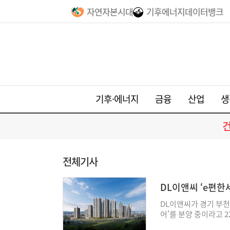
자연자본시대
기후에너지데이터뱅크
기후·에너지
금융
산업
생
전체기사
DL이앤씨 ‘e편한
DL이앤씨가 경기 부천
어'를 분양 중이라고 
지는 지하 3층~지상 38