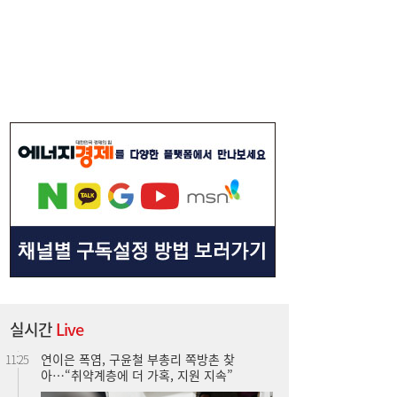
[단독] 삼전닉스 광주 250만평 ‘한판 설계’…
11:30
평택식 캠퍼스 들어선다
실시간
Live
연이은 폭염, 구윤철 부총리 쪽방촌 찾
11:25
아…“취약계층에 더 가혹, 지원 지속”