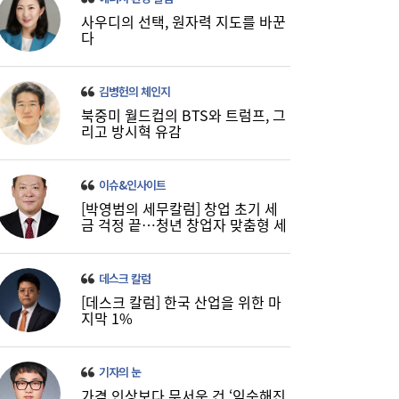
사우디의 선택, 원자력 지도를 바꾼
다
네이버, 2분기 매출 3조 3888억원…전년比
09:54
16.2%↑
김병헌의 체인지
북중미 월드컵의 BTS와 트럼프, 그
리고 방시혁 유감
이슈&인사이트
[박영범의 세무칼럼] 창업 초기 세
금 걱정 끝…청년 창업자 맞춤형 세
정 지원 확대
데스크 칼럼
[데스크 칼럼] 한국 산업을 위한 마
지막 1%
기자의 눈
가격 인상보다 무서운 건 ‘익숙해진