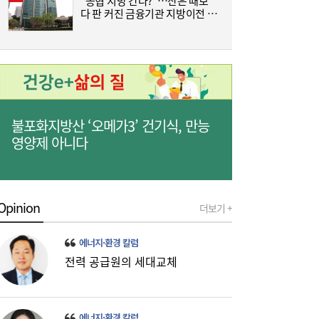
“농협 지방 간다?”…산은 때보
[
다 판 커진 금융기관 지방이전 논
란
3
한전기술지주 출범…에너지 혁신기술 사업화
10:30
·유니콘 육성 나선다
불포화지방산 ‘오메가3’ 건기식, 만능
영양제 아니다
Opinion
더보기 +
[특징주] 포스코퓨처엠, LFP 양극재 공급 기
09:55
대감…강세
에너지·환경 칼럼
전력 공급원의 세대교체
에너지·환경 칼럼