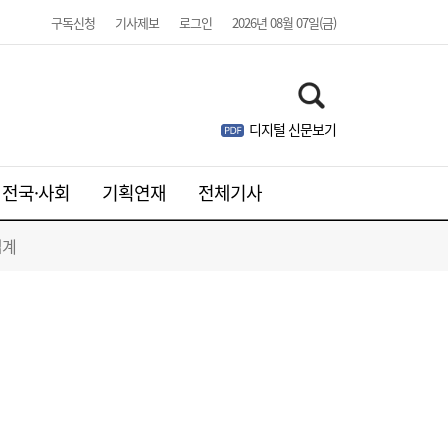
구독신청
기사제보
로그인
2026년 08월 07일(금)
경제 전망 불확실한데…‘닥터 코퍼’ 신고가
12:01
찍은 이유는 [머니+]
디지털 신문보기
전국·사회
기획연재
전체기사
업계
美, 수입 폴리실리콘에 15% 관세…OCI홀딩
11:53
스·한화솔루션 수혜 전망