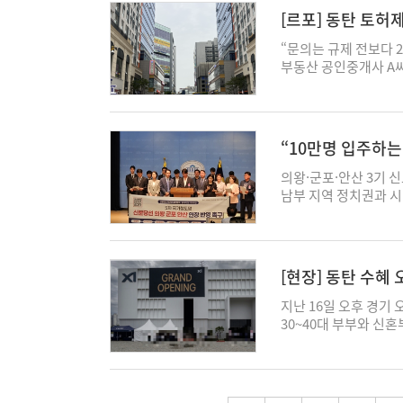
체감한다"며 “주변 단
최종 분담금은 추후 최
니라 매도인이 잔금 일
례가 부쩍 늘었다"고 
[르포] 동탄 토허
이 앞으로 더 높아지지
들은 무엇보다 사업을
정한 구조로 보인다"고
제지역으로 이동하고 
과 붙어 있고, 인근 
들어가면 사업에 더 속도
래"라면서도 “서로 
시 동탄구, 용인시 
“문의는 규제 전보다 
상"이라면서 “주민들 
매도인이 거액의 잔금 
이어 경기도는 이들 
부동산 공인중개사 A씨
감을 내비쳤다. 규제
부에 기재된 채권최고액
다. 정부는 최근 집값
장으로 진단했다. 인터
집값을 올리는 요인이
아니다. 채권최고액은 
월 넷째 주 기준 동탄
끊기기도 했다. 이달초
최대한도를 6억 원에서
대 범위를 뜻한다. 금
높았다. 기흥구와 구리시도
허가제 구역으로 지정
지보험 신규 가입을 제
액을 설정하는 경우가 
흥구 81.64㎢, 구리
고, 거래 시 지자체의
단하고 모기지보험 가
“10만명 입주하는
니다. 따라서 채권최고
발표 직후 인접 비규제
에서 수요가 인근 비규
량 줄어드는 효과가 생
구
가 이 시점에 이뤄진 
산' 전용 84㎡ 매물은
났다. 병점역 반대편 
의왕·군포·안산 3기 
교통부 실거래가 공개시
나온다. 양지마을은 사
는 13억원짜리 매물이 
제지역이 되다보니 병점
남부 지역 정치권과 
만원(19층)에 거래됐으
계에서는 사업시행자 
만 이는 실제 계약가격
집 값은 상승세를 보
다. 신분당선 의왕·군
올랐다. '다산자이아이비
관련 권리를 안정적으
있다. 현지 중개업소 
슬 84.98㎡은 지난달
의도 국회 소통관에서 
난달보다 2000만 원
성을 제기하고 있다. 
기 시작했다"며 “일단
5000만원(6층)에 거
가철도망 구축계획에 
때마다 인접 비규제지
라고 설명한 바 있다.
선효과는 다산에만 그
장에서는 실제 문의가
소영·김남국 국회의원
부동산경제연구소 소장은
[현장] 동탄 수혜
은 거래 구조가 만들어
부 매물의 호가가 규제 
개사 A씨에 따르면 집
회장 및 수원·의왕·군
연히 인근 남양주 다산
리 확보를 위한 목적이
권선구에서도 기존 실
(집 판매가)을 높여 
분당선 광교역에서 출발
지난 16일 오후 경기
들 입장에서는 선택지
축 관련 법률 적용 여
규제가 오히려 인접 
린다는 것이다. A씨는
연결하는 총연장 14.
30~40대 부부와 신
지속될 것"이라고 전망
정부의 가계대출 규제
있다는 분석이 나온다.
금 더 어려워졌다"고 
를 활용하는 방안이 검
는 방문객들이 많았고
치는 결국 이전 부동
상 매수인의 자금 조달
는 규제를 피한 지역
주인이 갑자기 8억원으
사업 방식으로 추진하
졌다. 최근 정부가 화
산 역시 향후 수요 유
일정과 맞물려 소유권을
대체 투자처로 주목받
인이 호가를 높여 부르
을 함께 활용하는 구상
실수요자들의 관심은 
자 ijy@ekn.kr/고해
다. 이에 대해 대통령
있으면서도 이번 규제 
파트 단지를 찾는 수요
통망을 동서 방향으로 
자이는 병점과 동탄 생