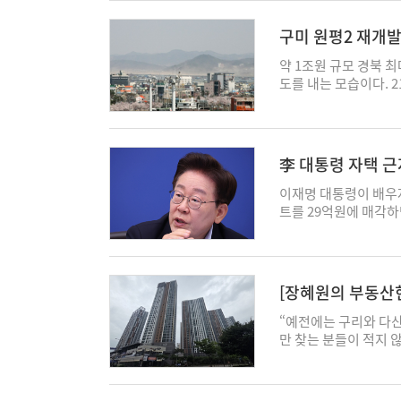
에는 동일한 의무가 
으로 삼을 것을 당부했
는 최근 집값이 급격하
사용을 확대하고 공공
실현할 조직체계도 마련
조정대상지역으로 신규
구미 원평2 재개
법 개정을 추진하고 있
택공급 확대 기조에 맞
출과 세제, 토지거래 규
상정을 기다리고 있다. 
Native) 기관으로의
산은 구리와 생활권을 
약 1조원 규모 경북 
템은 법 시행보다 1년 
식에서는 원장과 전 직
으로 예상되는 곳이다
도를 내는 모습이다. 
국가철도공단의 '체불
서는 기관의 미래 발전
'풍선효과' 조짐이 나
동 주택재개발정비사업
된 시스템을 공공·민간
뤄졌다. 이헌욱 한국부
가 빠르게 오르고 있다고
약을 전날 공시했다. 
요건과 범위는 올해 말 
가치를 공유하고, 국
았던 매물을 10억 80
처분변경총회에서 관련
자대금지급시스템을 사
다하겠다"고 말했다. 임진
도, 집값을 더 올리는
사업 추진이 가속화되
李 대통령 자택 근
부분 줄일 수 있다는 
발표 이후 상승세다. 
전망된다. 이번 변경계약
도급지킴이는 이용자의 
11억원에 호가가 형성
세대 규모로 추진됐으나
이재명 대통령이 배우
토부가, 시스템 운영과
올랐다. '다산롯데캐슬'
다. 소형 평형을 줄이
트를 29억원에 매각하
을 받아왔다. 국토부는
10억원으로 호가가 2
는 등 설계 변경이 이뤄
정한 것으로 확인됐다
다. 공사대금 체불 현
중개사 B씨는 “아직
액은 기존 4332억원에
치르고 은행이 근저당
등을 함께 모니터링해
다. 현재 다산은 실수
는 그간의 물가 상승분
이 대통령 부부가 직
모 자금거래에 대비한
자 목적이 60%, 실
은 공사비 조정은 최근
잔금 지급 시점을 고려
정보보안 A1 등급과 
[장혜원의 부동산
에 가파르게 오른 호가
계약들이 실제 착공 시
방식으로 거래가 이뤄진
다. 정부는 재정경제부
호가 ‘껑충’
만 원, 많게는 1억 
거치고 있기 때문이다.
아파트는 지난 14일 
“예전에는 구리와 다산
성한다. 조달청이 이달
호가 차이가 크게 나니
3834억원이었지만, 
됐다. 매수인은 김모씨
만 찾는 분들이 적지 
까지 시스템과 사업계
것 같다"고 말했다. 
진구 범천 1-1구역 재
액이 29억원으로 기재
다산역 인근 공인중개업
한 전자조달법·건설산업
안에서 유모차를 끌던 3
청한 금액은 7342억원
다. 채무자는 새 소
기는 오히려 매도자 우
한다. 시스템 개발 기간
감이 있었는데, 최근
감소와는 별개로 202
여사다. 부동산 전문 
고 있다"며 “규제 발
적 시행에 들어갈 예정이