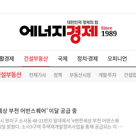
건설부동산
활경제
국제
정치·경제
오피니언
건설부동산
전체기사
정책
부동산시장
개발·투자
건설
세상 부천 어반스퀘어’ 이달 공급 중
시 원미구 소사동 48-21번지 일대에서 'e편한세상 부천 어반스퀘
22일 밝혔다. 소사3구역 주택재개발정비사업을 통해 공급되는 이 단
층, 13개 동, 총 1,649가구로 조성된다. 이 가운데 전용면적 59~84