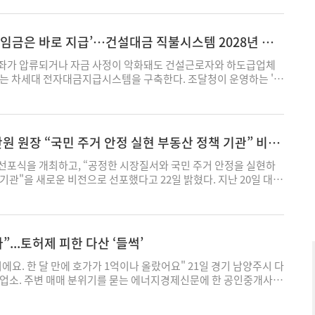
분양 물량이다. 전용면적별 일반분양 가구수는 △59㎡A 374가구
4㎡A 208가구 △74㎡B 108가구 △84㎡A 73가구 △84㎡B 27가
탕과 냉탕, 건식 사우나를 갖춘 사우나를 비롯해 피트니스, GDR이 적
 임금은 바로 지급’…건설대금 직불시스템 2028년 가
연습장, 스크린골프룸, 미니짐 등의 커뮤니티 시설이 배치된다. e편
엄 조경 설계인 '드포엠'도 적용된다. 단지 중앙에 잔디마당, 수공
좌가 압류되거나 자금 사정이 악화돼도 건설근로자와 하도급업체
합적으로 어우러진 '드포엠 파크'와 미세먼지 저감을 위한 숲과 미스
되는 차세대 전자대금지급시스템을 구축한다. 조달청이 운영하는 '하
미스티 포레'가 도입될 예정이다. 입지를 살펴보면 현재 부천시가 소
부로 이관·개편해 2028년부터 시범 운영할 계획이다. 정부는 22
차를 추진하고 있으며, 소사역 한정거장 거리에 있는 부천종합운동장
이 같은 내용의 '건설공사 불법하도급·체불 방지를 위한 전자대금
선(2031년 개통)이 예정돼 있다. 소사역에서 부천역으로 이어지는 경
계획'을 발표했다. 이번 대책의 핵심은 공사대금과 임금을 원도급
부천점), 부천역지하도상가, 부천자유시장, 부천역로데오거리 등 대
주자가 하도급업체와 건설근로자, 장비업자 등에게 직접 지급할 수
 원장 “국민 주거 안정 실현 부동산 정책 기관” 비전
모병원, 부천세종병원 등 의료 인프라도 이용할 수 있다. 특히 수
재설계하는 것이다. 현재 건설공사 대금은 대체로 발주자에서 원도급
낮춘 계약 조건이 제공된다. 단지는 비규제지역으로 LTV 최대 70%
 근로자에게 전달된다. 다단계 도급구조에서 중간 업체의 계좌가 압
선포식을 개최하고, “공정한 시장질서와 국민 주거 안정을 실현하
차 1000만원 정액제와 중도금 대출(60%) 이자 후불제가 적용된다.
생하면 하위 업체와 근로자에게 연쇄적으로 체불 피해가 번질 수 있
기관"을 새로운 비전으로 선포했다고 22일 밝혔다. 지난 20일 대구
29년 10월이다. DL이앤씨 관계자는 “e편한세상 부천 어반스퀘어는
청구 단계부터 원도급사와 하도급사, 근로자 등의 몫을 구분한다. 하
본사 사옥에서 열린 선포식에서 이헌욱 한국부동산원 원장은 임직원
인 소사역이 단지 바로 앞에 위치한 더블 초역세권 입지를 갖췄
대금과 근로자 임금을 나눠 청구하면 원도급사가 이를 승인해 발주
리 원은 부동산 시장의 안정과 질서를 유지하고, 부동산 소비자 권익
 2‧5‧7‧9호선과 공항철도가 연결돼 부천시 및 서울 주요 업무
, 최종적으로 발주자가 각 지급 대상자에게 대금을 직접 지급하는
전을 위해 국가 부동산 문제의 해결책을 제시하는 정책 인프라 기관
고 전했다. 임진영 기자 ijy@ekn.kr
 원·하도급사의 계좌 압류나 경영난이 발생하더라도 근로자 임금과
했다. 새 비전은 세 가지 의미를 담고 있다. “공정한 시장 질서"는
”...토허제 피한 다산 ‘들썩’
용도로 전용되거나 지급되지 않는 상황을 차단한다는 구상이다. 정부
는 부동산시장 조성을 위해 시장의 공정한 감시자 역할을 수행한다는
 것은 건설업의 고질적인 임금체불이 좀처럼 해소되지 않고 있기 때
안정"은 안정적인 주거 환경 제공이 민생의 출발이자 헌법이 규정한
에요. 한 달 만에 호가가 1억이나 올랐어요" 21일 경기 남양주시 다
은 2023년 4264억원, 2024년 4657억원, 지난해 4028억원으
 담고 있다. “정책 인프라 기관"은 데이터 조사·분석 역량을 바탕
개업소. 주변 매매 분위기를 묻는 에너지경제신문에 한 공인중개사는
원을 넘어섰다. 올해 들어서도 지난 4월까지 1176억원의 체불이 발생
받침하는 기관으로 도약하겠다는 구조적 전환을 의미한다. 이 원장은
구리시가 규제 지역으로 묶였는데, 매도자들이 호가를 올리거나 매
019년 6월부터 전자대금지급시스템 사용이 의무화됐지만 민간공사
핵심 가치인 '공정·안정·신뢰·혁신'을 업무수행 및 조직운영의 기준
에 나서자 매수인들이 쉽게 매수에 나서지 못 한다는 것이다. 정부