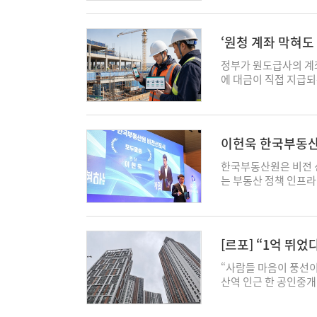
㎡, 897가구가 일반
△59㎡B 107가구 △7
구다. 단지 내에는 온
‘원청 계좌 막혀도
용된 실내 스크린 골프
동
한세상 브랜드의 프리미
정부가 원도급사의 계
간, 휴게공간 등이 복
에 대금이 직접 지급
트 분사시설이 있는 '
도급지킴이'를 국토교통
사역에 KTX-이음 정
일 관계부처 합동으로 
역에서는 GTX-B 노
지급시스템 구축·운용
인로를 따라 이마트(
사를 거치지 않고 발
이헌욱 한국부동산원
규모 상업시설과 부천성
있도록 자금 흐름을 
선포
요자들의 자금 부담을 
사와 하도급사를 거쳐
한국부동산원은 비전 
가 적용되고, 계약금 1
류되거나 자금난이 발
는 부동산 정책 인프라
입주 예정 시기는 20
다. 새 시스템에서는 
광역시 동구 신서동 
1호선과 서해선 환승역
도급사가 자신의 공사
이 참석한 가운데 “우
다"며 “소사역을 통해
자에게 함께 청구하고
보호와 부동산 산업발
지구까지 이동 가능하다"
방식이다. 이를 통해
으로 도약하겠다"고 말
[르포] “1억 뛰었다
장비대금 등이 다른 
국민이 신뢰할 수 있
가 시스템 개편에 나선
의미다. “국민 주거 
“사람들 마음이 풍선이
문이다. 건설업 임금체불액
국가의 책무라는 인식을
산역 인근 한 공인중
로 3년 연속 4000억
으로 정부 정책을 뒷
이렇게 답했다. 인근 
했다. 공공공사는 2
새 비전 실현을 위해 
물을 거두는 등 움직임