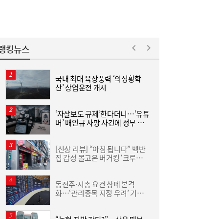
전지 떠오른 ‘대안 신용평가’
랭킹뉴스
국내 최대 육상풍력 ‘의성황학
“
산’ 상업운전 개시
미
[단독] 종부세 개편 ‘강남벨트’ 직격…용산 증
10:55
세 주택 평균 1449만원 늘어
‘자살보도 규제’한다더니…‘유튜
[
버’ 배인규 사망 사건에 정부 대
‘
책 맹점 드러났다
[신상 리뷰] “아침 됩니다” 백반
조
집 감성 몰고온 버거킹 ‘크루아상
삼
위치’
‘
동전주·시총 요건 상폐 본격
‘
화…‘관리종목 지정 우려’ 기업
中
63곳