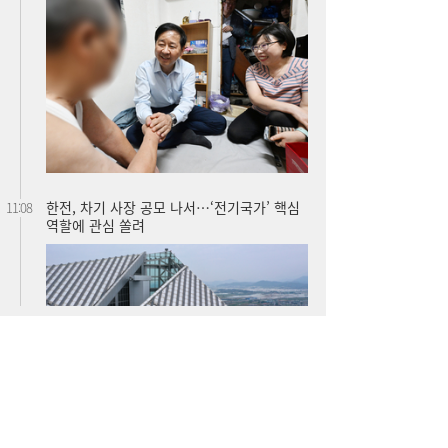
한전, 차기 사장 공모 나서…‘전기국가’ 핵심
11:08
역할에 관심 쏠려
“신용점수 낮아도 길 열린다”...포용금융 접
11:06