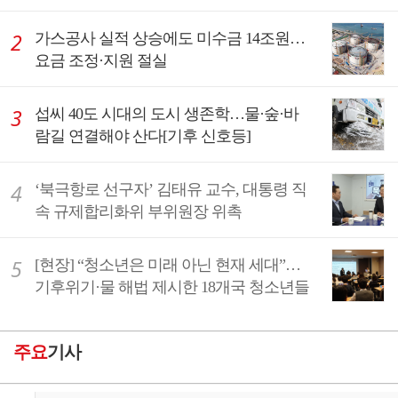
가스공사 실적 상승에도 미수금 14조원…
요금 조정·지원 절실
섭씨 40도 시대의 도시 생존학…물·숲·바
람길 연결해야 산다[기후 신호등]
‘북극항로 선구자’ 김태유 교수, 대통령 직
속 규제합리화위 부위원장 위촉
[현장] “청소년은 미래 아닌 현재 세대”…
기후위기·물 해법 제시한 18개국 청소년들
주요
기사