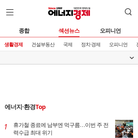
종합
섹션뉴스
오피니언
생활경제
건설부동산
국제
정치·경제
오피니언
에너지·환경
Top
휴가철 종료에 남부엔 먹구름…이번 주 전
력수급 최대 위기