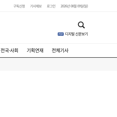
구독신청
기사제보
로그인
2026년 08월 09일(일)
디지털 신문보기
전국·사회
기획연재
전체기사
하반기 은행권 기관영업 승부처 열렸다…인
17:03
천시금고 수성전에 ‘이목’
1600원 넘보던 환율, 한 달 새 1400원대 초
14:09
반으로↓…1~7월 월 평균 변동폭 47원