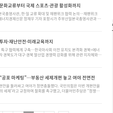
다고 설명했다. 머드를 별도로 침전·분리하면 다음 날 행사 준비에
4000만원을 지원했으며, 보령시는 사업계획 수립과 예산 편성·집
 문화교류부터 국제 스포츠·관광 활성화까지
 적용하기 어렵다는 것이다. 다만 사용하지 않은 원료 머드를 배
다. 사업은 에너지드림협동조합이 수행했다. 이날 준공식에는 보령
험객이 사용한 뒤 물과 섞인 머드를 배출하는 것이라고 설명했다.
·중소기업협력재단, 에너지드림협동조합, 지역 주민 등 20여 명이
본국총영사관, 한·일 교류 확대 및 재팬위크 협력 논의…재팬위크
나올 때까지 사용 후 머드를 별도로 수거해 처리하는 방안을 제안했
 오포리에는 200㎾ 규모의 주민수익형 마을발전소가 조성됐다. 발
=에너지경제신문 정재우 기자 포항시가 주부산일본국총영사관과 손
설 여건상 즉시 적용하기는 어렵다는 입장을 밝혔다. 재단은 자체적
성과 에너지복지 사업 등에 활용될 예정이다. 청년회관에는 자가발
야의 한·일 교류 확대에 나선다. 특히 오는 11월 열리는 '재팬위
머드엑스포광장 등 두 곳의 배수로 유출수를 채취해 수질 검사를 의
도 설치됐다. 시는 이를 통해 공공시설 전기요금 부담을 줄이고 시
'의 성공적인 개최를 위해 협력 체계를 강화하기로 했다. 박용선 포항시
검사 결과 문제가 확인될 경우 내년 축제 전 오수처리시설이나 하수
수 있을 것으로 기대하고 있다. 시는 이번 사업을 주민이 참여하는 지
에서 오스카 츠요시 주부산일본국총영사를 만나 재팬위크 추진 상황
방안도 검토하겠다고 설명했다. 앞서 본지는 기획②를 통해 보령시
자 '햇빛연금' 시범모델로 보고 있다. 앞으로도 정부와 지역 기관,
정부 간 협력 확대 방안을 논의했다. 재팬위크는 주부산일본국총영사
처투자·재난안전·미래교육까지
 오수관이 아닌 우수관으로 연결돼 있으며 하수처리장을 거치지 않
들이 체감할 수 있는 상생협력사업을 확대해 나갈 계획이다. 보령
 행사로, 일본 문화를 영남권 지역에 소개하고 시민 간 이해와 우
조라고 설명한 사실을 보도했다. 이번 검사는 사용 후 머드의 성상
업은 발전소 인근 주민이 참여하는 에너지 자립 기반을 마련하고 발
련된다. 이날 양측은 문화 분야뿐 아니라 관광, 경제, 청소년 교류
업 특구 협력체계 구축…한국마사회 이전 유치도 본격화 경북=에너
으로 확인하기 위한 후속 절차다. 충남도는 제출된 시료를 토대로
하는 모델"이라며 “앞으로도 주민들이 체감할 수 있는 상생협력사
협력을 확대하는 데 공감대를 형성했으며, 실질적인 공동사업을 지속
자 경북도가 대구·경북 말산업 경쟁력 강화를 위해 관련 지자체와
법령 등을 검토할 예정이다. 김은지 기자 elegance44@ekn.kr
나가겠다"고 말했다. 김은지 기자 elegance44@ekn.kr
했다. 이번 만남은 지난해 12월 이후 두 번째 공식 교류로, 양 기
산업 육성과 한국마사회 본사 유치에 속도를 낸다. 경북도는 6일
 공고히 하는 계기가 될 것으로 기대된다. 박용선 시장은 “재팬위크
 경주·안동·구미·영천·상주·의성 등 말산업 특구 참여 지자체와
 증진의 장이 될 수 있도록 적극 지원하겠다"며 “앞으로도 다양한 분
결했다. 이번 협약은 오는 9월 개장을 앞둔 렛츠런파크 영천을 중
와의 교류를 확대해 나가겠다"고 말했다. ◇안동시, 지방세입 체납
을 체계적으로 육성하고 한국마사회 이전을 공동 추진하기 위해 마
s “공포 마케팅”…부동산 세제개편 놓고 여야 전면전
체납자 복지 연계 강화 안동=에너지경제신문 정재우 기자 안동시가
구 권역에 경주와 안동을 포함하는 확대 방안을 추진하는 한편, 말 생
인 관리와 복지 사각지대 해소를 위해 '2026년 지방세입 체납관
광을 연계한 산업 생태계를 구축해 지역경제 활성화와 관광산업 발전
편안을 둘러싸고 여야가 정면충돌했다. 국민의힘은 이번 개편안을
. 체납관리단은 지난 3일부터 오는 11월 말까지 4개월간 현장 실태
는 계획이다. 특히 전국 최대 규모로 조성되는 렛츠런파크 영천을
회주의 세제'라고 규정하며 철회를 촉구했고, 더불어민주당은 “정쟁을
자의 납부 능력과 생활환경을 파악해 맞춤형 징수 활동을 펼친다.
포츠·레저·관광을 융합한 새로운 성장모델을 구축하고, 공공기관
며 실수요자 보호를 위한 조세 정상화라고 맞받아쳤다. 국회 재정
부 독려는 물론 경제적으로 어려운 체납자에게는 복지서비스 연계도
국마사회 유치에도 적극 나설 방침이다. ◇408억 원 규모 혁신 벤
박수영 국민의힘 의원은 6일 국회의원회관에서 '국민을 갈라치고
올해 처음으로 체납관리단원 8명을 선발했으며, 이들은 지난 5일 경
타트업 성장 기반 확대 경북=에너지경제신문 정재우 기자 경상북도
고 세금'을 주제로 전문가 토론회를 열고 “조세 체제가 사회주의
 참석 후 본격적인 현장 조사에 나섰다. 안동시는 체납 징수와 복
 위한 대규모 투자 기반 마련에 나섰다. 도는 6일 경산에서 'IBK-
적 상황이 벌어지고 있다"며 정부의 보유세·거래세 인상 중심 세