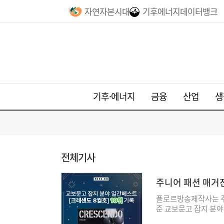
자연자본시대
기후에너지데이터뱅크
기후·에너지
금융
산업
생
전체기사
주니어 패션 매거진
플로르방송제작사는 주니
준 교보문고 잡지 분야
에서 하이틴 모델로 