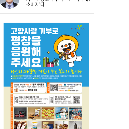
소비자’다
“금리보다 한도가 문제”...대출시장 더 팍팍
10:06
해진다