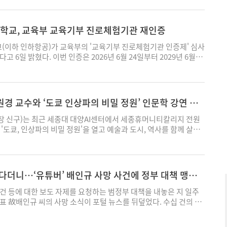
 다양한 콘셉트 화보를 중심으로 모델별 이미지와 분위기를 표현하는
번 8월호에는 블랙 앤 화이트 콘셉트와 베이커리를 배경으로 한 화
연출, Y2K 감성을 반영한 캐주얼 스타일 등 다양한 촬영 콘텐츠가 담
교, 교육부 교육기부 진로체험기관 재인증
하기보다 모델마다 다른 이미지와 콘셉트를 보여주는 데 중점을 뒀으
 화보의 분위기에 맞춰 구성했다고 제작사는 설명했다. 플로르방송
이하 인하항공)가 교육부의 '교육기부 진로체험기관 인증제' 심사
해 주니어 모델들이 지닌 다양한 개성과 표현 방식을 화보 콘텐츠에
고 6일 밝혔다. 이번 인증은 2026년 6월 24일부터 2029년 6월
고 밝혔다. 플로르키즈 관계자는 “크레센도는 키즈 화보와 하이틴
효하다. 교육기부 진로체험기관 인증제는 학생들에게 무료로 양질의
모델들이 자신만의 스타일을 만들어가는 과정을 기록하는 매거진"이
하는 기관을 대상으로 운영 의지와 안전관리 체계, 프로그램의 완성
과 콘셉트에 맞는 패션 화보 콘텐츠를 지속적으로 선보일 계획"이라
교육부가 인증을 부여하는 제도다. 인천 부평구에 있는 인하항공은
guny@ekn.kr
특화 직업전문교육기관이다. 지난 2017년 처음 교육기부 진로체험
경 교수와 ‘도쿄 인상파의 비밀 정원’ 인문학 강연 개
 전국 청소년을 대상으로 항공 분야 직업체험 프로그램을 운영해 왔
 체험 프로그램은 시설 견학에 그치지 않고 항공정비 실습 중심으로
 신구)는 최근 세종대 대양AI센터에서 세종휴머니티칼리지 전원
은 실제 항공기에 탑승해 기체 구조와 작동 원리를 배우고, 항공기
'도쿄, 인상파의 비밀 정원'을 열고 예술과 도시, 역사를 함께 살펴
 활용해 전기전자 고장 탐구 등 항공정비 실무를 직접 체험할 수
 6일 밝혔다. 이번 강연에서는 일본이 세계적인 인상파 작품을 수
3년부터 2025년까지 최근 3년간 약 330명의 청소년에게 항공정비
 미술관의 대표 소장품을 중심으로 도시와 미술관이 지닌 문화적 의
제공했다. 학교 관계자는 “이번 재인증은 청소년을 대상으로 꾸준
수는 미술관을 단순한 전시 공간이 아니라 한 도시의 역사와 시대상
심 진로체험 프로그램의 운영 성과를 인정받은 결과"라며 “앞으로도
으로 이해할 필요가 있다고 설명했다. 참석자들은 모네의 '수련', 고
다더니…‘유튜버’ 배인규 사망 사건에 정부 대책 맹점
하는 학생들이 직업 세계를 이해하고 진로를 설계할 수 있도록 교육
카소의 작품 등을 통해 인상주의의 형성과 발전 과정을 살펴보고, 예술
으로 확대해 나가겠다"고 말했다. 한편 인하항공은 현재 2027학
 문화적 가치를 확장해 온 흐름을 함께 이해했다. 강연에서는 관광
건 등에 대한 보도 자제를 요청하는 범정부 대책을 내놓은 지 일주
고 있다. 모집 과정은 항공산업기사와 항공정비기능사 취득을 목표
세계적인 미술관 도시의 관점에서 재해석하며, 주요 작품과 미술관에
표 故배인규 씨의 사망 소식이 포털 뉴스를 뒤덮었다. 수십 건의 관
을 비롯해 항공정비사면허 취득과정, 학사장교 공학사과정, 항공부
적 배경, 도시 문화의 변화도 함께 다뤘다. 이어진 질의응답에서는
노출되면서 정부가 제시한 원칙이 실제 언론 환경에서 작동할 수 있
박대군 기자 guny@ekn.kr
 방법과 미술관 여행의 즐길 거리, 기억에 남는 작품 등에 대한 질
불거졌다. 지난달 28일 문화체육관광부 등 관계부처는 '미디어·온