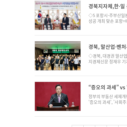
않고 함께 배수하고 있
금을 통해 사업비 4억
경북지자체,한·일
차질이 생겨 현실적으로
행, 인허가 등을 맡았
출하는 것이 아니라 체
시와 한국중부발전, 대
◇5 포항시-주부산일
취재진은 검사 결과가 
참석했다. 사업을 통해
성공 개최 맞손 포항
지만, 재단은 현재 시
전수익은 마을기금 조
잡고 문화·관광·경제 분
으로도 메인 행사장과 
전용 옥상 태양광 설비
크(Japan Week)
뢰했다고 밝혔다. 또 
설 운영 효율을 높일 
장은 지난 5일 시청
처리시설로 연결하는 
역상생형 태양광 사업이
을 비롯해 양국 지방
경북, 말산업·벤
가 축제장 배수시설이
기업 등과 협력해 주민
관이 주관하는 문화교류
고 바다와 연결되는 구
시 관계자는 “이번 사
호를 증진하기 위해 마
◇경북, 대경권 말산
과 처리 과정을 객관적
전수익을 지역에 환원
등 다양한 영역에서 
지경제신문 정재우 기
검사 가능 항목과 적용 
업을 지속적으로 확대해 
적으로 발굴해 나가기로 
협력체계를 구축하며 말
관의 협력 관계를 더욱
영천에서 대구 군위군과
가 양국 시민 간 우호
공동협력 업무협약을 체
야에서 일본 지방정부
심으로 대경권 말산업
“증오의 과세” v
관리단 운영…생계형 
련됐다. 도는 기존 특
지방세 체납액의 효율적
산과 조련, 승마, 관
정부의 부동산 세제개
리단' 운영에 들어갔다
을 함께 이끌어 나간다
'증오의 과세', '사
조사를 실시하며 체납
기반으로 말산업과 스
위한 공포 마케팅"이라
분할 납부 안내와 납
이전 정책과 연계해 한
경제기획위원회 소속 
함께 지원한다. 시는 
처펀드 출범…경북 스
세금으로 쥐어짜는 닥치
북도청에서 열린 발대식
가 지역 벤처기업 육성을
방식으로 전환되는 혁명