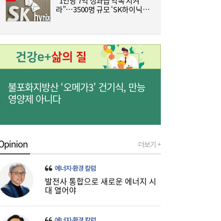
“1인당 7억 성과급 약속 지켜
‘
라”…3500명 규모 ‘SK하이닉스
생
통합 노조’ 추진
나란히 대출 키웠지만…희비 갈린 ‘카뱅·케
10:26
뱅’, 비이자 동력 승부수
불포화지방산 ‘오메가3’ 건기식, 만능
영양제 아니다
‘흥국·한화·한투’ 3파전...KDB생명 매각,
10:21
5000억 간극 좁힐까
Opinion
더보기 +
에너지·환경 칼럼
발전사 통합으로 새로운 에너지 시
대 열어야
에너지·환경 칼럼