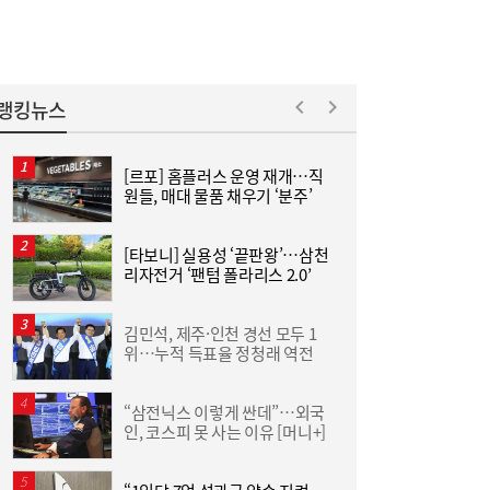
홍소영 병무청장 “男 면제 연령 ‘43세 상향’
11:04
포함 전방위 징집률↑…여성 징병, 검토 안
해”
랭킹뉴스
[르포] 홈플러스 운영 재개…직
원들, 매대 물품 채우기 ‘분주’
은
[타보니] 실용성 ‘끝판왕’…삼천
홍
리자전거 ‘팬텀 폴라리스 2.0’
‘
↑
김민석, 제주·인천 경선 모두 1
위…누적 득표율 정청래 역전
이
“삼전닉스 이렇게 싼데”…외국
인, 코스피 못 사는 이유 [머니+]