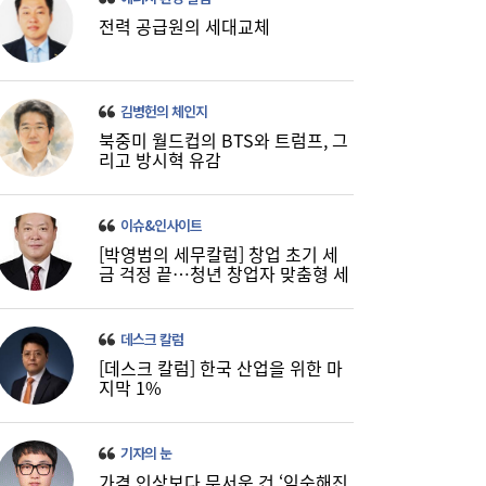
전력 공급원의 세대교체
김병헌의 체인지
북중미 월드컵의 BTS와 트럼프, 그
리고 방시혁 유감
이슈&인사이트
‘릴레이 흑자 전환’에도 못 웃는 K석화…변수
10:19
[박영범의 세무칼럼] 창업 초기 세
는 독일 ‘라인강’ 수위
금 걱정 끝…청년 창업자 맞춤형 세
정 지원 확대
데스크 칼럼
[데스크 칼럼] 한국 산업을 위한 마
지막 1%
기자의 눈
가격 인상보다 무서운 건 ‘익숙해진