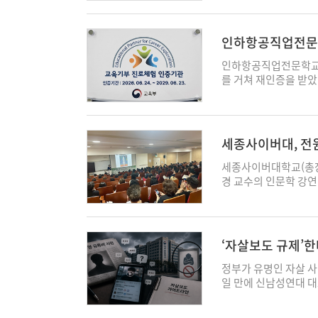
소품, 배경을 활용한
방식으로 구성됐다. 이
보, 프레임을 활용한 
인하항공직업전문학
겼다. 계절감을 강조
며, 의상과 소품도 각
인하항공직업전문학교(
제작사는 이번 호를 통
를 거쳐 재인증을 받았다
담는 데 초점을 맞췄다
23일까지 3년간 유
화보를 잇는 시기의 
진로체험 기회를 제공
라며 “앞으로도 연령
도 등을 종합 평가해 
고 말했다. 박대군 기자 
국토교통부 지정 항공
세종사이버대, 전원
기관으로 선정된 이후
최
다. 학교 측에 따르면
세종사이버대학교(총장
구성됐다. 참가 학생들
경 교수의 인문학 강연 
부품으로 제작한 교구를
보는 시간을 마련했다고
있다. 인하항공은 202
집하게 된 배경과 주요
분야 진로체험 기회를 
미를 소개했다. 전 교
히 운영해 온 실무 중
을 담아내는 문화 공간
‘자살보도 규제’한
항공 분야 진로를 희망
흐의 '해바라기', 피
드러났다
기부 프로그램을 지속적
이 국가와 시대를 넘어
정부가 유명인 자살 사
년도 신입생을 모집하
지로 알려진 도쿄를 
일 만에 신남성연대 대
로 하는 고교위탁과정
담긴 수집 역사와 시대
련 기사가 실시간으로 
사관 학위과정 등이다. 
인상파 작품을 감상하는
는지를 둘러싼 논란이 