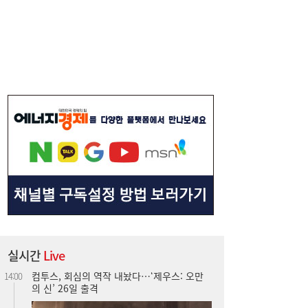
컴투스, 회심의 역작 내놨다…‘제우스: 오만
14:00
의 신’ 26일 출격
실시간
Live
“날아라 필랑트여”…세단을 닮은 하이브리드
12:11
SUV의 정답