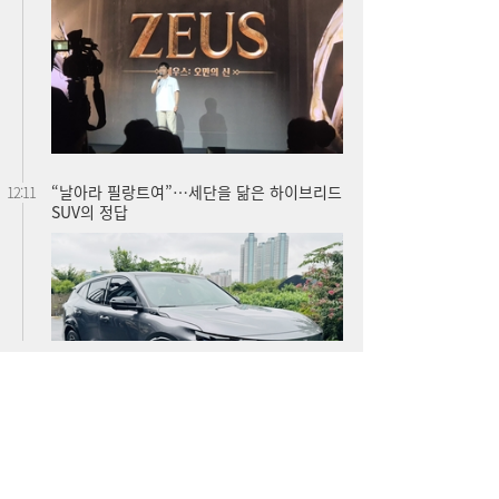
“삼전닉스 이렇게 싼데”…외국인, 코스피 못
12:05
사는 이유 [머니+]