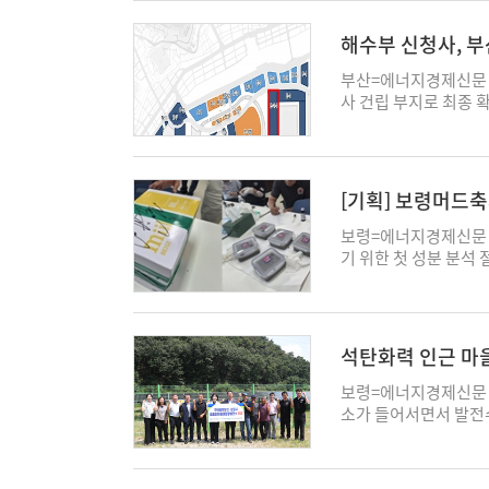
문이 이어졌으며, 전 
라인 분야 자살예방 범
번 베리타스 강연에는
위험이 큰 사안에 대해
해수부 신청사, 
관심 있는 시민들도 참
는 한국언론진흥재단 지
사, 도시를 함께 이해
대표가 숨진 채 발견되
부산=에너지경제신문 
야 전문가와 함께하는
주 일본인 여성 인플루
사 건립 부지로 최종 
평생교육 프로그램을 
살예방 보도준칙 4.0'
부지를 신청사 부지로 
술, 사회, 문화 등 
고하고 있다. 그럼에도
체, 학계, 시민단체,
오는 28일에는 '예술
고 자극적인 어휘를 동
체의 제안 설명을 듣고
다. 한편 세종사이버대
서 비롯됐다. 정부가 
의 용이성과 해양 관련
[기획] 보령머드축
운영하며 전공과의 융합
구체적인 잣대가 없기 
로 낙점됐다. 해수부는
분 분석 절차 착수
가을학기 신·편입생을 
으로 분류됐다. 하지
2030년 준공을 목표
보령=에너지경제신문 
업 이상의 학력이 있으
이상의 파급력을 갖는
관은 “신청사 부지 
기 위한 첫 성분 분석
guny@ekn.kr
없는 상태다. 공적 인
다"며 “북극항로 시대
는 참석자 입회 아래 
문제다. 배 대표는 정
립하겠다"고 말했다. 
를 종합하면 행사장 
사망을 구체적 가이드
를 대상으로 신청사 부
는 가운데 시료를 봉인
온라인을 통해 무차별
정부가 참여했다. 조탁만 
경 관련 부서와 보건환
석탄화력 인근 마
과 연계해 제재를 가하
사는 체험객이 사용한 
델 첫선
란과 연결된 사건까지
위한 절차다. 검사 결
보령=에너지경제신문 
압박 수단으로 작용할 
다. 보령시와 보령축
소가 들어서면서 발전
제재 방침만으로는 취
을 가능성이 있는 만
보였다. 보령시는 6일
이다. 변화된 뉴미디어
렵다는 입장을 밝혔다.
전시설 설치 지원사업'
확히 적용할 수 있는 객
해 비교 분석하는 방
발전소 주변지역 주민