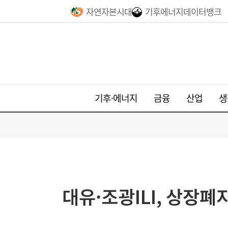
자연자본시대
기후에너지데이터뱅크
기후·에너지
금융
산업
생
대유·조광ILI, 상장