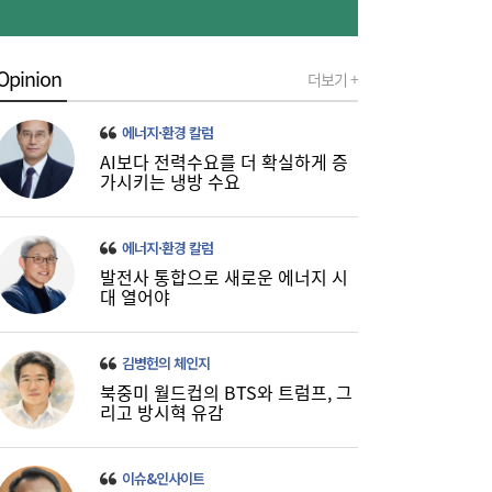
Opinion
더보기 +
에너지·환경 칼럼
AI보다 전력수요를 더 확실하게 증
“외환보유액 아껴라”…한국 등 아시아, ‘환율
11:51
가시키는 냉방 수요
방어’ 공식 바꿨다 [이슈+]
에너지·환경 칼럼
발전사 통합으로 새로운 에너지 시
대 열어야
김병헌의 체인지
북중미 월드컵의 BTS와 트럼프, 그
리고 방시혁 유감
수소선박 전환 시 연 390조원 편익…문제는
11:25
수소 공급망과 인프라
이슈&인사이트