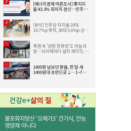
[에너지경제 여론조사] 李지지
율 43.3% 최저치 경신…민주
44.6%·국힘 37.6%
‘
[분석] 민주당 지지율 20대
10.7%p 폭락, 30대 3.6%p 상
아
승…MZ세대 갈라진 이유는
[
수도권매립지관리공사 사장 공모…미래 성장
13:45
동력 발굴 적임자 찾는다
폭염 속 ‘냉방 정류장’도 하늘과
‘
땅…지자체마다 설치 제각각, 관
리는 사각지대[현장]
1
1600원 넘보던 환율, 한 달 새
수
1400원대 초반으로↓…1~7월
월 평균 변동폭 47원
신창재 “설계사 수수료 분급, 생명보험산업
13:35
정상화 계기”
불포화지방산 ‘오메가3’ 건기식, 만능
영양제 아니다