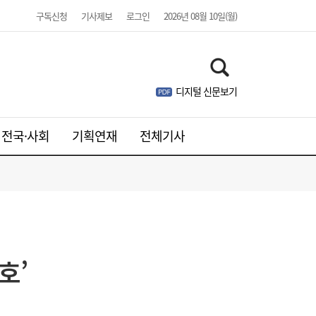
구독신청
기사제보
로그인
2026년 08월 10일(월)
디지털 신문보기
전국·사회
기획연재
전체기사
호’
[단독-무안 참사, 그 이후 ①] 시속 258km
14:06
‘둔덕 직격’에 좌석 탓…국토부 사조위, 기초