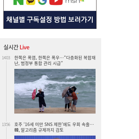
한쪽은 폭염, 한쪽은 폭우…“다층화된 복합재
14:03
난, 범정부 통합 관리 시급”
실시간
Live
호주 ‘16세 미만 SNS 제한’에도 우회 속출…
13:56
韓, 알고리즘 규제까지 검토