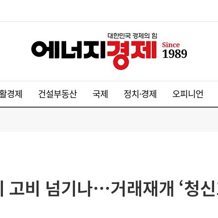
활경제
건설부동산
국제
정치·경제
오피니언
폐지 고비 넘기나…거래재개 ‘청신