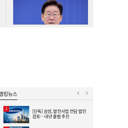
기후대응위, ICCN 거버넌스 작업반 공동의장
13:46
국 수임
유니슨, 제주 어름비풍력발전소와 20년 O&M
13:46
계약
랭킹뉴스
[단독] 삼성, 발전사업 전담 법인
검토…내년 출범 추진