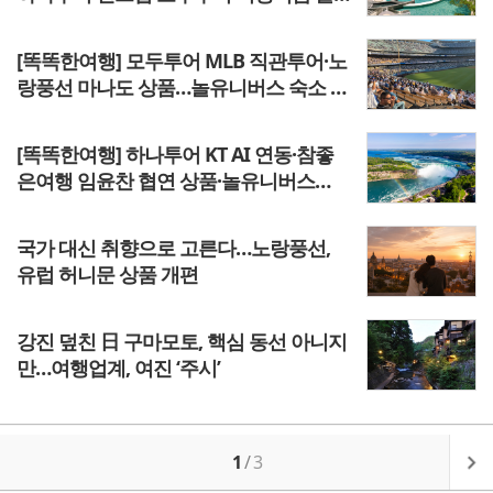
유니버스 홍콩 프로모션
[똑똑한여행] 모두투어 MLB 직관투어·노
랑풍선 마나도 상품…놀유니버스 숙소 예
약·여기어때 15% 할인
[똑똑한여행] 하나투어 KT AI 연동·참좋
은여행 임윤찬 협연 상품·놀유니버스
NOL 페스티벌 응모
국가 대신 취향으로 고른다…노랑풍선,
유럽 허니문 상품 개편
강진 덮친 日 구마모토, 핵심 동선 아니지
만…여행업계, 여진 ‘주시’
1
/
3