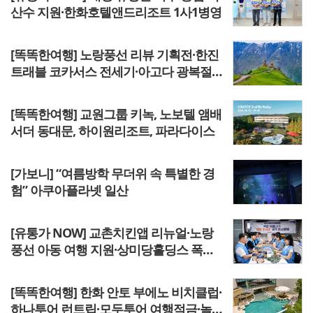
산수 지원·한화호텔앤드리조트 1사1병영
[똑똑한여행] 노랑풍선 리뷰 기획전·한진
트래블 코카서스 전세기·아고다 광복절
히스토리케이션
[똑똑한여행] 교원그룹 키녹, 노보텔 앰배
서더 동대문, 하이원리조트, 파라다이스
[가보니] “여름방학 무더위 속 특별한 경
험” 아쿠아플라넷 일산
[유통가 NOW] 교촌치킨앱 리뉴얼·노랑
풍선 아동 여행 지원·상미당홀딩스 폭염
나눔·더벤티 창업설명회
[똑똑한여행] 한화 안토 부에노 비치클럽·
하나투어 런트립·모두투어 여행적금·놀