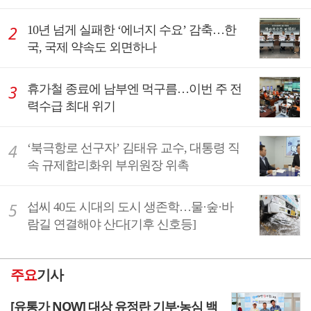
10년 넘게 실패한 ‘에너지 수요’ 감축…한
국, 국제 약속도 외면하나
휴가철 종료에 남부엔 먹구름…이번 주 전
력수급 최대 위기
‘북극항로 선구자’ 김태유 교수, 대통령 직
속 규제합리화위 부위원장 위촉
섭씨 40도 시대의 도시 생존학…물·숲·바
람길 연결해야 산다[기후 신호등]
주요
기사
[유통가 NOW] 대상 유정란 기부·농심 백