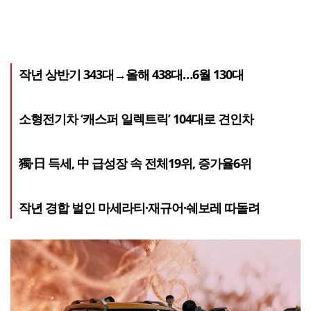
작년 상반기 343대→올해 438대…6월 130대
소형전기차 ‘캐스퍼 일렉트릭’ 104대로 견인차
獨·日 득세, 中 급성장 속 전체19위, 증가율6위
작년 경합 벌인 마세라티·재규어·쉐보레 따돌려