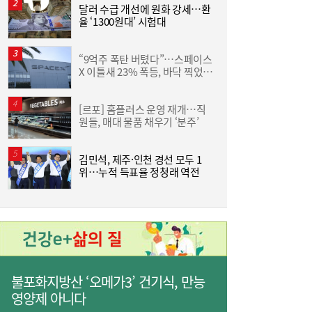
달러 수급 개선에 원화 강세…환
야
율 ‘1300원대’ 시험대
단
김민석 “갈등 제로” vs 정청래 “한 번 배신하
14:24
“9억주 폭탄 버텼다”…스페이스
“
면 또”…제주서 난타전
X 이틀새 23% 폭등, 바닥 찍었나
받
[머니+]
[르포] 홈플러스 운영 재개…직
원들, 매대 물품 채우기 ‘분주’
원
김민석, 제주·인천 경선 모두 1
줄었던 中企 대출, 한 달 만에 반등…5대 은
13:11
위…누적 득표율 정청래 역전
행, 기업대출 확대
인
불포화지방산 ‘오메가3’ 건기식, 만능
영양제 아니다