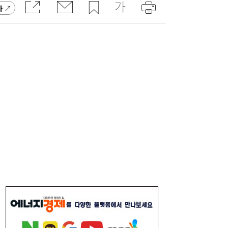
율 정청래 역전
가
[속보] 김민석, 與전당대회 제주·인천 당원투
19:27
표서 승리…2위 정청래·3위 송영길