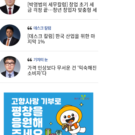
[박영범의 세무칼럼] 창업 초기 세
금 걱정 끝…청년 창업자 맞춤형 세
정 지원 확대
데스크 칼럼
[데스크 칼럼] 한국 산업을 위한 마
지막 1%
기자의 눈
가격 인상보다 무서운 건 ‘익숙해진
소비자’다