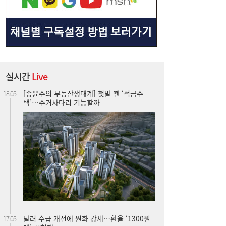
[송윤주의 부동산생태계] 첫발 뗀 ‘적금주
18:05
택’…주거사다리 기능할까
실시간
Live
달러 수급 개선에 원화 강세…환율 ‘1300원
17:05
대’ 시험대