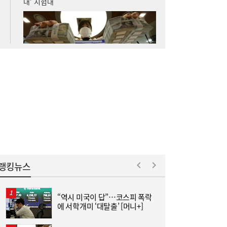
“40도 폭염에 쓰러지면”...나도 받을 수 있는
16:06
보험금 있다
李대통령, ISA·‘주가 누르기 방지법’ 재검토
16:03
지시…여야 엇갈린 반응
랭킹뉴스
“역시 미국이 답”…코스피 폭락
에 서학개미 ‘대탈출’ [머니+]