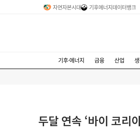
자연자본시대
기후에너지데이터뱅크
기후·에너지
금융
산업
생
두달 연속 ‘바이 코리