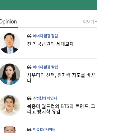
“역시 미국이 답”…코스피 폭락에 서학개미
11:20
‘대탈출’ [머니+]
Opinion
더보기 +
에너지·환경 칼럼
전력 공급원의 세대교체
에너지·환경 칼럼
사우디의 선택, 원자력 지도를 바꾼
다
이쯤되면 ‘내홍위’…국힘 윤리위원 또 사퇴,
11:15
윤리위 내부 갈등 확산
김병헌의 체인지
북중미 월드컵의 BTS와 트럼프, 그
리고 방시혁 유감
이슈&인사이트