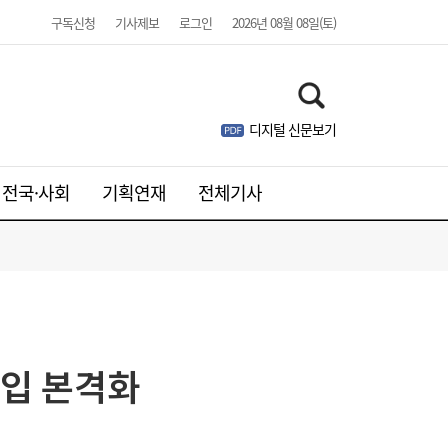
구독신청
기사제보
로그인
2026년 08월 08일(토)
디지털 신문보기
전국·사회
기획연재
전체기사
유입 본격화
김민석, 제주·인천 경선 모두 1위…누적 득표
19:36