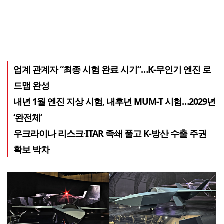
업계 관계자 “최종 시험 완료 시기”…K-무인기 엔진 로
드맵 완성
내년 1월 엔진 지상 시험, 내후년 MUM-T 시험…2029년
‘완전체’
우크라이나 리스크·ITAR 족쇄 풀고 K-방산 수출 주권
확보 박차