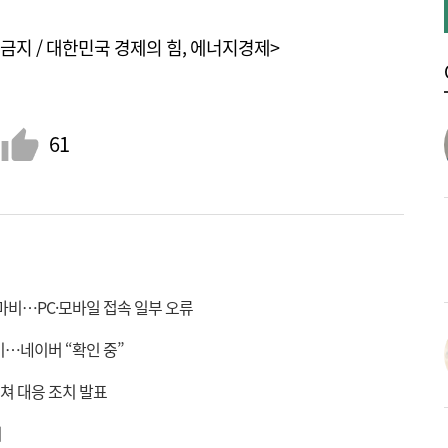
금지 / 대한민국 경제의 힘, 에너지경제>
61
 마비…PC·모바일 접속 일부 오류
비…네이버 “확인 중”
쳐 대응 조치 발표
최