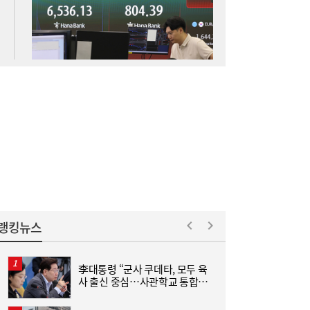
가 “역대급 사이클 전망”
“다작王 타이틀 어디로?”…넷마블에 물었더
08:55
니
랭킹뉴스
李대통령 “군사 쿠데타, 모두 육
‘
사 출신 중심…사관학교 통합하
부
면 가능성 줄어”