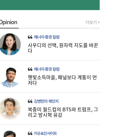
Opinion
더보기 +
에너지·환경 칼럼
사우디의 선택, 원자력 지도를 바꾼
다
“한은도 금 산다”…4000달러 지킨 국제금값,
17:54
바닥 다졌나 [머니+]
에너지·환경 칼럼
햇빛소득마을, 패널보다 계통이 먼
저다
김병헌의 체인지
북중미 월드컵의 BTS와 트럼프, 그
리고 방시혁 유감
[금융 풍향계] 새마을금고, 10월까지 ‘숨은 공
17:36
제금 찾아주기’ 캠페인 外
이슈&인사이트