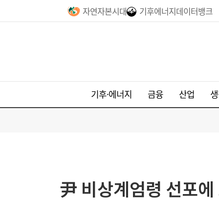
자연자본시대
기후에너지데이터뱅크
기후·에너지
금융
산업
생
尹 비상계엄령 선포에