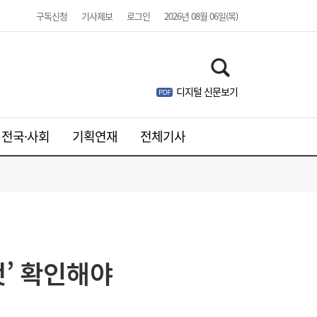
구독신청
기사제보
로그인
2026년 08월 06일(목)
디지털 신문보기
전국·사회
기획연재
전체기사
[특징주] SK디앤디, 금감원 유상증자 정정요
09:59
구…‘상한가’
’ 확인해야