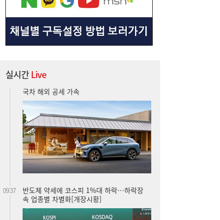
실시간
Live
반도체 약세에 코스피 1%대 하락…하락장
09:37
속 업종별 차별화[개장시황]
[특징주] 심텍, 장 초반 급등…호실적에 증권
09:32