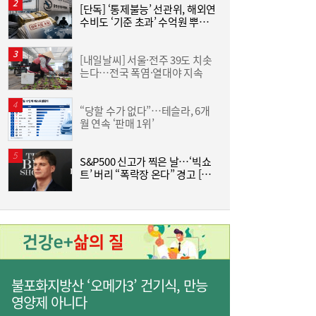
[단독] ‘통제불능’ 선관위, 해외연
“
수비도 ‘기준 초과’ 수억원 뿌렸
킨
다
+
[내일날씨] 서울·전주 39도 치솟
는다…전국 폭염·열대야 지속
연
코스피 6600선 눈앞…美 증시 혼조에 숨 고
08:22
“당할 수가 없다”…테슬라, 6개
트
르기 장세 주목[장전시황]
월 연속 ‘판매 1위’
美
슈
S&P500 신고가 찍은 날…‘빅쇼
A
트’ 버리 “폭락장 온다” 경고 [머
품
니+]
라인야후 날개 단 카카오게임즈…“기본부터
18:35
불포화지방산 ‘오메가3’ 건기식, 만능
다시 세운다”
영양제 아니다