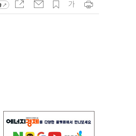
가
[인터뷰] “AI 전력 인프라 ‘신(新) 골드러
09:55
시’…한국 산업계에 새 기회 열린다”
‘지커 질주’에 웃은 지리, 25만대 팔았다…중
09:49
국차 해외 공세 가속