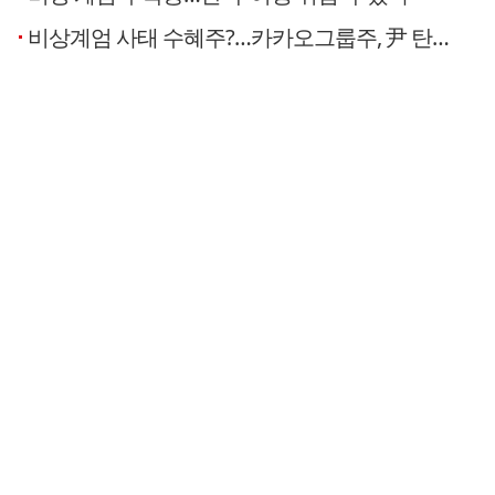
비상계엄 사태 수혜주?…카카오그룹주, 尹 탄핵 가능성에 들썩