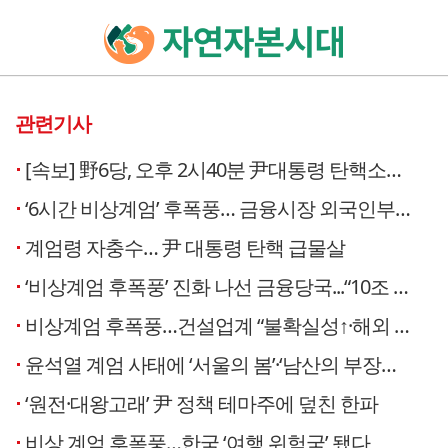
관련기사
[속보] 野6당, 오후 2시40분 尹대통령 탄핵소추안 국회 제출
‘6시간 비상계엄’ 후폭풍… 금융시장 외국인부터 이탈
계엄령 자충수… 尹 대통령 탄핵 급물살
‘비상계엄 후폭풍’ 진화 나선 금융당국...“10조 증안펀드 가동+비정례 RP 매입”
비상계엄 후폭풍…건설업계 “불확실성↑·해외 수주 차질 우려”
윤석열 계엄 사태에 ‘서울의 봄’·‘남산의 부장들’ 등 재주목
‘원전·대왕고래’ 尹 정책 테마주에 덮친 한파
비상 계엄 후폭풍…한국 ‘여행 위험국’ 됐다