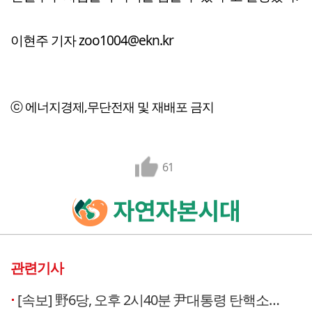
이현주 기자 zoo1004@ekn.kr
ⓒ 에너지경제,무단전재 및 재배포 금지
61
관련기사
[속보] 野6당, 오후 2시40분 尹대통령 탄핵소추안 국회 제출