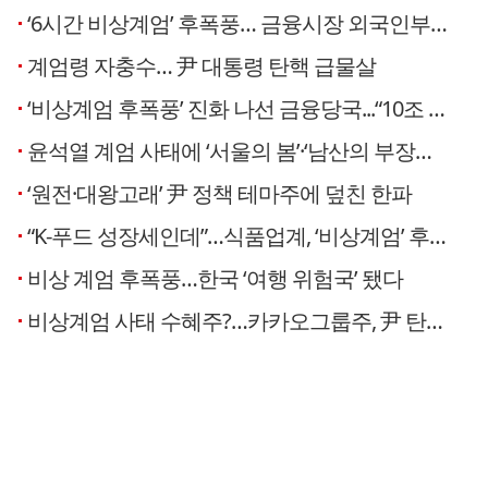
‘6시간 비상계엄’ 후폭풍… 금융시장 외국인부터 이탈
계엄령 자충수… 尹 대통령 탄핵 급물살
‘비상계엄 후폭풍’ 진화 나선 금융당국...“10조 증안펀드 가동+비정례 RP 매입”
윤석열 계엄 사태에 ‘서울의 봄’·‘남산의 부장들’ 등 재주목
‘원전·대왕고래’ 尹 정책 테마주에 덮친 한파
“K-푸드 성장세인데”…식품업계, ‘비상계엄’ 후유증 우려
비상 계엄 후폭풍…한국 ‘여행 위험국’ 됐다
비상계엄 사태 수혜주?…카카오그룹주, 尹 탄핵 가능성에 들썩