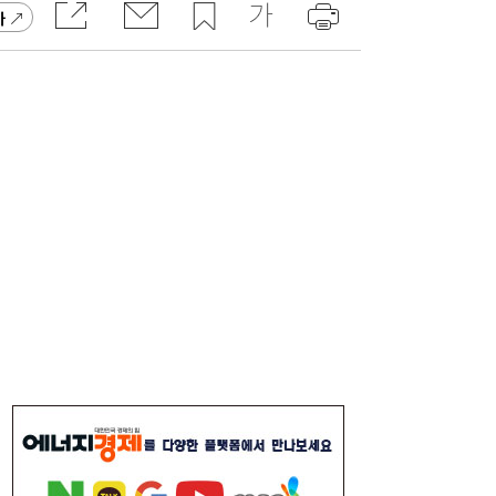
가
[속보] 김민석, 與전당대회 제주·인천 당원투
19:27
표서 승리…2위 정청래·3위 송영길
[송윤주의 부동산생태계] 첫발 뗀 ‘적금주
18:05
택’…주거사다리 기능할까