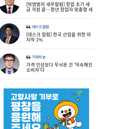
[박영범의 세무칼럼] 창업 초기 세
금 걱정 끝…청년 창업자 맞춤형 세
정 지원 확대
데스크 칼럼
[데스크 칼럼] 한국 산업을 위한 마
지막 1%
기자의 눈
가격 인상보다 무서운 건 ‘익숙해진
소비자’다