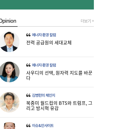
‘대탈출’ [머니+]
Opinion
더보기 +
에너지·환경 칼럼
전력 공급원의 세대교체
에너지·환경 칼럼
이쯤되면 ‘내홍위’…국힘 윤리위원 또 사퇴,
11:15
사우디의 선택, 원자력 지도를 바꾼
윤리위 내부 갈등 확산
다
김병헌의 체인지
북중미 월드컵의 BTS와 트럼프, 그
리고 방시혁 유감
이슈&인사이트