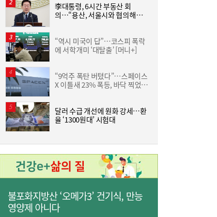
李대통령, 6시간 부동산 회
야
김민석 “갈등 제로” vs 정청래 “한 번 배신하
14:24
의…“용산, 서울시와 협의해야”
단
면 또”…제주서 난타전
공급대책 속도
“역시 미국이 답”…코스피 폭락
서
에 서학개미 ‘대탈출’ [머니+]
“9억주 폭탄 버텼다”…스페이스
“
X 이틀새 23% 폭등, 바닥 찍었나
받
줄었던 中企 대출, 한 달 만에 반등…5대 은
13:11
[머니+]
행, 기업대출 확대
달러 수급 개선에 원화 강세…환
율 ‘1300원대’ 시험대
원
불포화지방산 ‘오메가3’ 건기식, 만능
영양제 아니다
“역시 미국이 답”…코스피 폭락에 서학개미
11:20