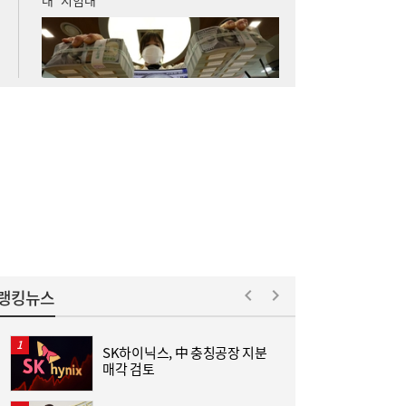
보험금 있다
李대통령, ISA·‘주가 누르기 방지법’ 재검토
16:03
지시…여야 엇갈린 반응
랭킹뉴스
SK하이닉스, 中 충칭공장 지분
매각 검토