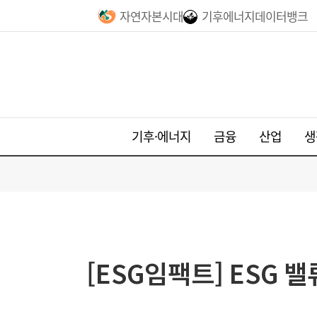
자연자본시대
기후에너지데이터뱅크
기후·에너지
금융
산업
생
[ESG임팩트] ESG 