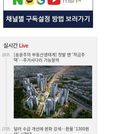
실시간
Live
달러 수급 개선에 원화 강세…환율 ‘1300원
17:05
대’ 시험대
“40도 폭염에 쓰러지면”...나도 받을 수 있는
16:06