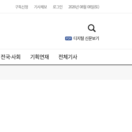
구독신청
기사제보
로그인
2026년 08월 08일(토)
디지털 신문보기
전국·사회
기획연재
전체기사
김민석, 제주·인천 경선 모두 1위…누적 득표
19:36
율 정청래 역전