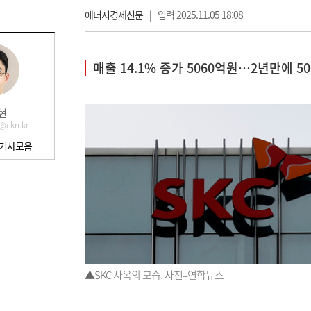
에너지경제신문
|
입력 2025.11.05 18:08
매출 14.1% 증가 5060억원…2년만에 5
현
@ekn.kr
 기사모음
▲SKC 사옥의 모습. 사진=연합뉴스