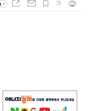
고 잡지 일간베스트 10위
가
“3조 던진 외국인, 3조 받은 개미”...삼전닉
17:15
스, 하루 새 ‘와르르’