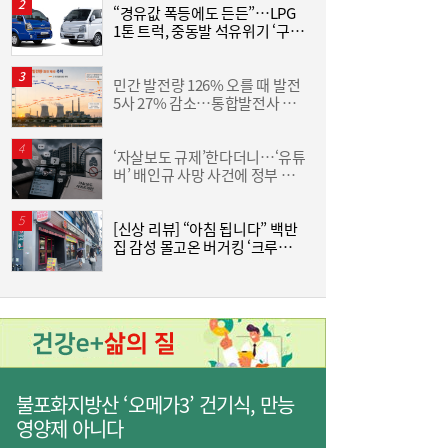
“경유값 폭등에도 든든”…LPG
동
1톤 트럭, 중동발 석유위기 ‘구원
화
[여전사 풍향계] KB국민카드, ‘유스클럽 체크
16:35
투수’
6
카드’ 20만장 돌파外
민간 발전량 126% 오를 때 발전
“
5사 27% 감소…통합발전사 출
미
범으로 진검승부 예고
‘자살보도 규제’한다더니…‘유튜
버’ 배인규 사망 사건에 정부 대
산
책 맹점 드러났다
[신상 리뷰] “아침 됩니다” 백반
[
집 감성 몰고온 버거킹 ‘크루아상
위치’
3
불포화지방산 ‘오메가3’ 건기식, 만능
영양제 아니다