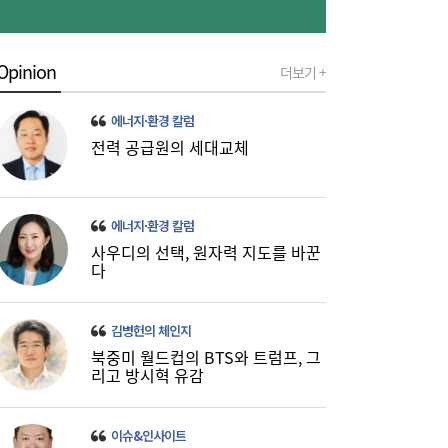
Opinion
더보기 +
[금융권 풍향계] 취약계층 금융 접근성↑...기
16:32
업은행, 비대면 햇살론 출시 外
에너지·환경 칼럼
전력 공급원의 세대교체
에너지·환경 칼럼
사우디의 선택, 원자력 지도를 바꾼
다
미·중에 로봇 패권 안 뺏긴다…현대차, “‘글로
16:26
벌 로봇 파운드리’ 구축할 것”
김병헌의 체인지
북중미 월드컵의 BTS와 트럼프, 그
리고 방시혁 유감
이슈&인사이트