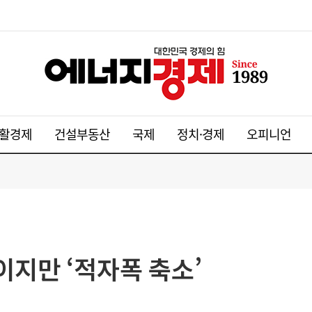
활경제
건설부동산
국제
정치·경제
오피니언
이지만 ‘적자폭 축소’