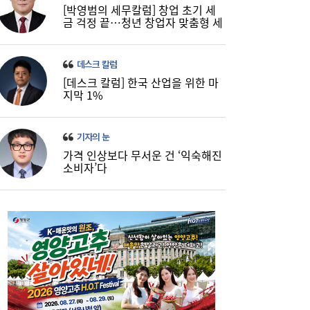
[박영범의 세무칼럼] 창업 초기 세
금 걱정 끝…청년 창업자 맞춤형 세
정 지원 확대
데스크 칼럼
[데스크 칼럼] 한국 산업을 위한 마
코스피, 반도체 차익실현에 4%대 급락…코
16:21
지막 1%
스닥은 800선 지켜내[마감시황]
기자의 눈
가격 인상보다 무서운 건 ‘익숙해진
소비자’다
LH 사장, 주택공급 속도전 위해 “보상 임시
16:18
직, 정규직보다 더 많이 주겠다”