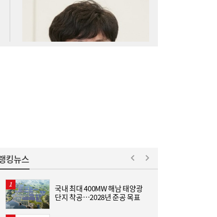
아스트로마, 인도네시아 탄소포집 시장 진출
16:52
랭킹뉴스
국내 최대 400MW 해남 태양광
L
단지 착공…2028년 준공 목표