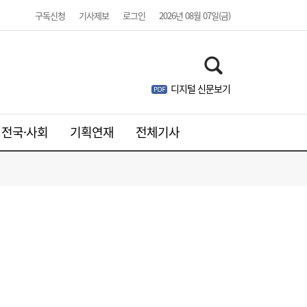
구독신청
기사제보
로그인
2026년 08월 07일(금)
디지털 신문보기
웹젠, 2분기 영업익 8.4%↓…신작은 내년에
21:41
나
전국·사회
기획연재
전체기사
주니어 패션 매거진 ‘크레센도’ 8월호, 교보문
17:20