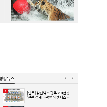
새 국면
경제 전망 불확실한데…‘닥터 코퍼’ 신고가
12:01
찍은 이유는 [머니+]
랭킹뉴스
[단독] 삼전닉스 광주 250만평
[
‘한판 설계’…평택식 캠퍼스 들
어선다