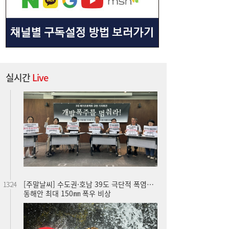
실시간
Live
[주말날씨] 수도권·호남 39도 극단적 폭염…
13:24
동해안 최대 150㎜ 폭우 비상
[단독] “상가 단독 재건축 의사 밝힌 적 없
12:39
다”…임시관리인 답변에 올림픽선수촌 공방