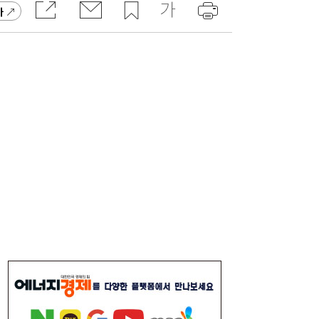
가
암보험도 ‘독점 경쟁’...생보사, ‘보험 특허’에
14:07
꽂힌 이유
10년 넘게 실패한 ‘에너지 수요’ 감축…한국,
14:00
국제 약속도 외면하나