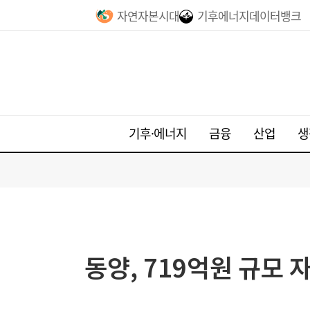
자연자본시대
기후에너지데이터뱅크
기후·에너지
금융
산업
생
동양, 719억원 규모