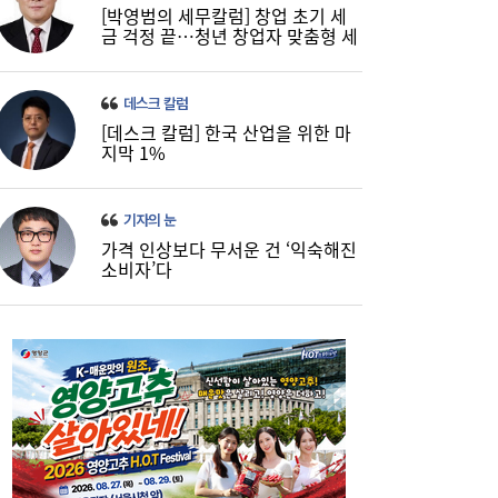
[박영범의 세무칼럼] 창업 초기 세
금 걱정 끝…청년 창업자 맞춤형 세
정 지원 확대
데스크 칼럼
“신용점수 낮아도 길 열린다”...포용금융 접
11:06
전지 떠오른 ‘대안 신용평가’
[데스크 칼럼] 한국 산업을 위한 마
지막 1%
기자의 눈
가격 인상보다 무서운 건 ‘익숙해진
소비자’다