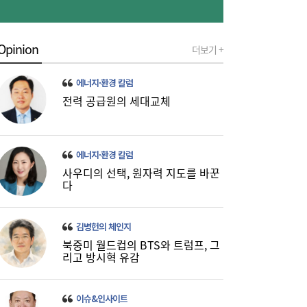
연이은 폭염, 구윤철 부총리 쪽방촌 찾
11:25
아…“취약계층에 더 가혹, 지원 지속”
Opinion
더보기 +
에너지·환경 칼럼
전력 공급원의 세대교체
에너지·환경 칼럼
사우디의 선택, 원자력 지도를 바꾼
다
한전, 차기 사장 공모 나서…‘전기국가’ 핵심
11:08
역할에 관심 쏠려
김병헌의 체인지
북중미 월드컵의 BTS와 트럼프, 그
리고 방시혁 유감
이슈&인사이트