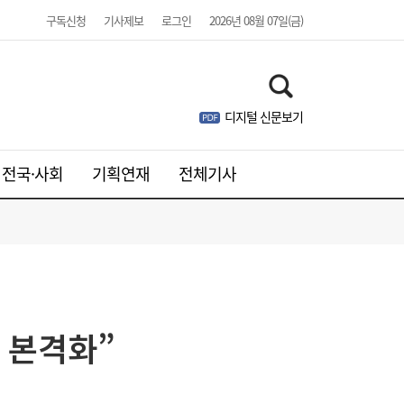
구독신청
기사제보
로그인
2026년 08월 07일(금)
디지털 신문보기
전국·사회
기획연재
전체기사
업 본격화”