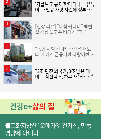
美, 수입 폴리실리콘에 15% 관세…OCI홀딩
11:53
‘자살보도 규제’한다더니…‘유튜
[
스·한화솔루션 수혜 전망
버’ 배인규 사망 사건에 정부 대
격
책 맹점 드러났다
[신상 리뷰] “아침 됩니다” 백반
카
집 감성 몰고온 버거킹 ‘크루아상
등
위치’
“농협 지방 간다?”…산은 때보
[
다 판 커진 금융기관 지방이전 논
공
란
다
“3조 던진 외국인, 3조 받은 개
미”...삼전닉스, 하루 새 ‘와르르’
집
[단독] 삼전닉스 광주 250만평 ‘한판 설계’…
11:30
평택식 캠퍼스 들어선다
불포화지방산 ‘오메가3’ 건기식, 만능
영양제 아니다