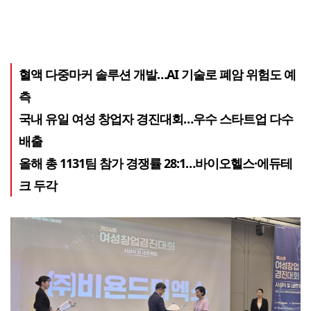
혈액 다중마커 솔루션 개발…AI 기술로 폐암 위험도 예
측
국내 유일 여성 창업자 경진대회…우수 스타트업 다수
배출
올해 총 1131팀 참가 경쟁률 28:1…바이오헬스·에듀테
크 두각