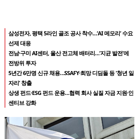
삼성전자, 평택 5라인 골조 공사 착수…‘AI 메모리’ 수요
선제 대응
전남·구미 AI센터, 울산 전고체 배터리…‘지균 발전’에
전방위 투자
5년간 6만명 신규 채용…SSAFY·희망 디딤돌 등 ‘청년 일
자리’ 창출
상생 펀드·ESG 펀드 운용…협력 회사 실질 자금 지원·인
센티브 강화