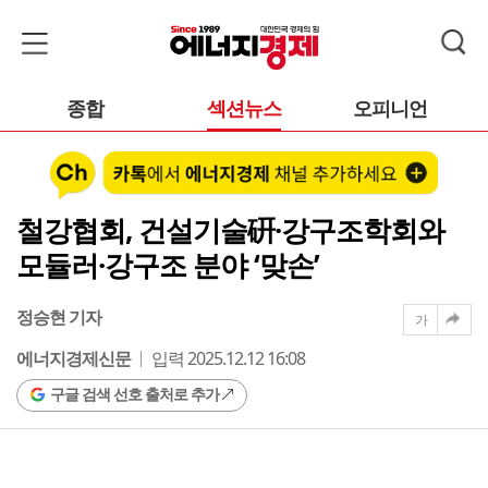
종합
섹션뉴스
오피니언
철강협회, 건설기술硏·강구조학회와
모듈러·강구조 분야 ‘맞손’
정승현 기자
가
에너지경제신문
입력 2025.12.12 16:08
구글 검색 선호 출처로 추가