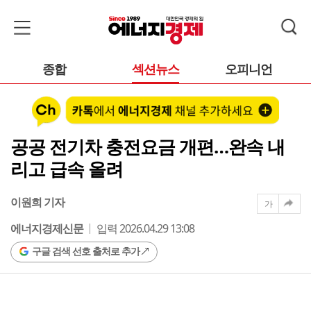
종합
섹션뉴스
오피니언
공공 전기차 충전요금 개편…완속 내
리고 급속 올려
이원희 기자
가
에너지경제신문
입력 2026.04.29 13:08
구글 검색 선호 출처로 추가