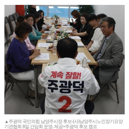
▲주광덕 국민의힘 남양주시장 후보-(사)남양주시노인장기요양
기관협회 8일 간담회 운영. 제공=주광덕 후보 캠프