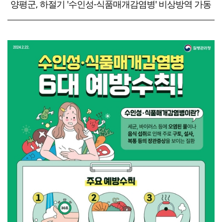
양평군, 하절기 '수인성-식품매개감염병' 비상방역 가동