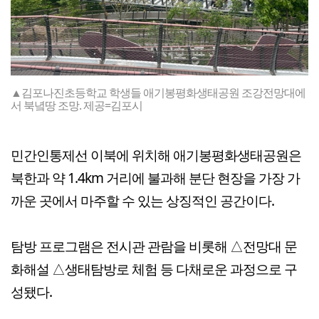
▲김포나진초등학교 학생들 애기봉평화생태공원 조강전망대에
서 북녘땅 조망. 제공=김포시
민간인통제선 이북에 위치해 애기봉평화생태공원은
북한과 약 1.4km 거리에 불과해 분단 현장을 가장 가
까운 곳에서 마주할 수 있는 상징적인 공간이다.
탐방 프로그램은 전시관 관람을 비롯해 △전망대 문
화해설 △생태탐방로 체험 등 다채로운 과정으로 구
성됐다.