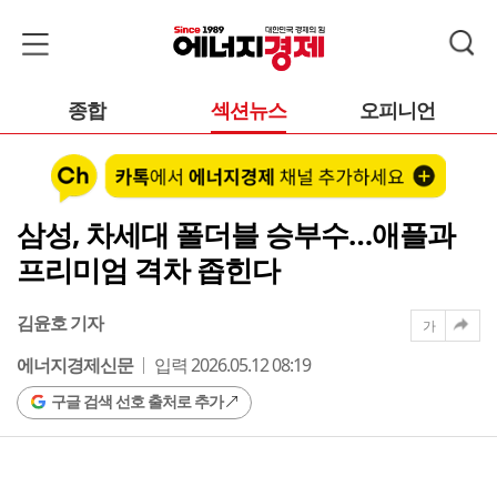
종합
섹션뉴스
오피니언
삼성, 차세대 폴더블 승부수…애플과
프리미엄 격차 좁힌다
김윤호 기자
가
에너지경제신문
입력 2026.05.12 08:19
구글 검색 선호 출처로 추가