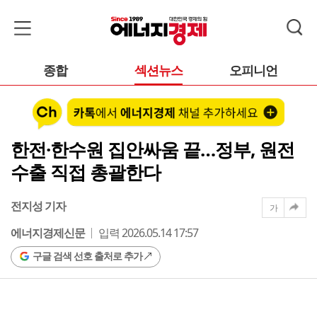
종합
섹션뉴스
오피니언
한전·한수원 집안싸움 끝…정부, 원전
수출 직접 총괄한다
전지성 기자
가
에너지경제신문
입력 2026.05.14 17:57
구글 검색 선호 출처로 추가