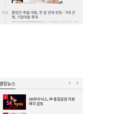
“역시 미국이 답”…코스피 폭락에 서학개미
11:20
‘대탈출’ [머니+]
랭킹뉴스
SK하이닉스, 中 충칭공장 지분
이쯤되면 ‘내홍위’…국힘 윤리위원 또 사퇴,
11:15
매각 검토
윤리위 내부 갈등 확산