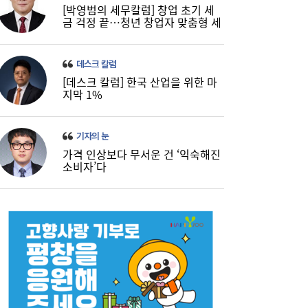
[박영범의 세무칼럼] 창업 초기 세
금 걱정 끝…청년 창업자 맞춤형 세
정 지원 확대
데스크 칼럼
[데스크 칼럼] 한국 산업을 위한 마
지막 1%
기자의 눈
가격 인상보다 무서운 건 ‘익숙해진
소비자’다