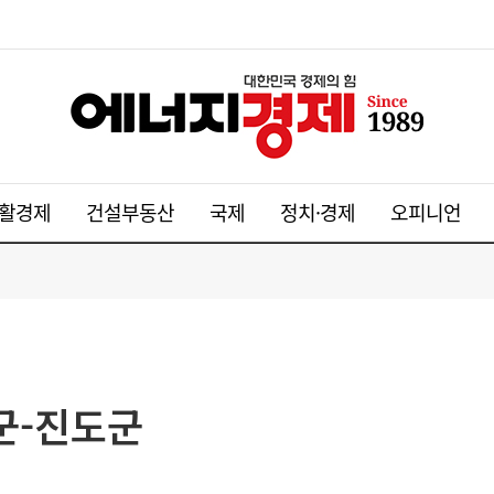
활경제
건설부동산
국제
정치·경제
오피니언
군-진도군