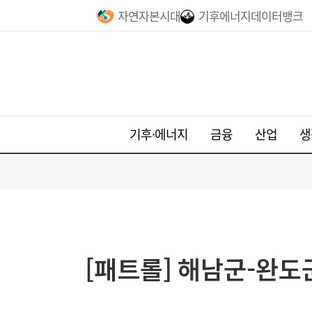
자연자본시대
기후에너지데이터뱅크
기후·에너지
금융
산업
생
[패트롤] 해남군-완도