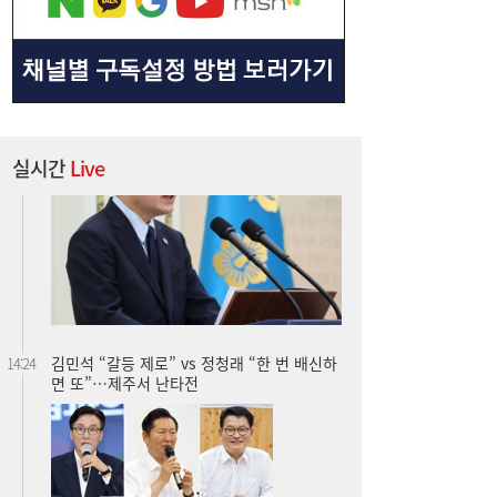
실시간
Live
김민석 “갈등 제로” vs 정청래 “한 번 배신하
14:24
면 또”…제주서 난타전
줄었던 中企 대출, 한 달 만에 반등…5대 은
13:11
행, 기업대출 확대