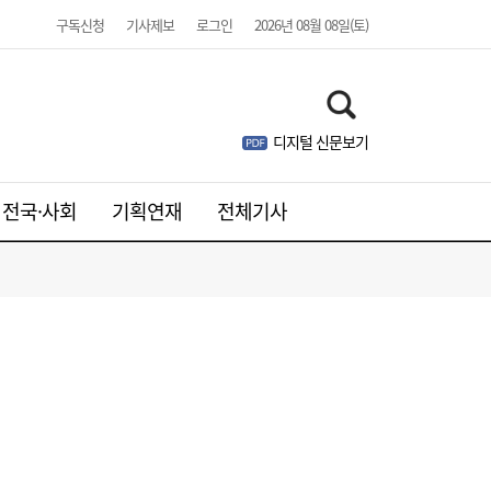
구독신청
기사제보
로그인
2026년 08월 08일(토)
디지털 신문보기
전국·사회
기획연재
전체기사
달러 수급 개선에 원화 강세…환율 ‘1300원
17:05
대’ 시험대