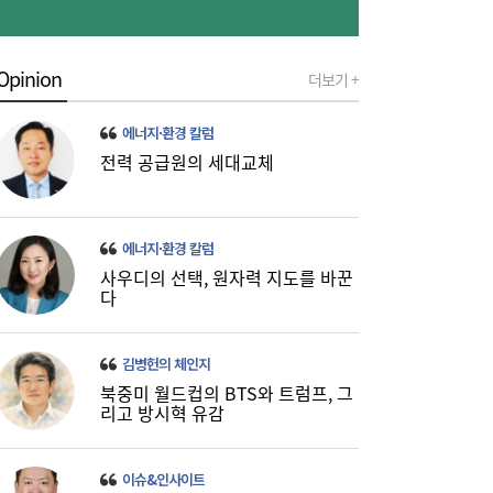
Opinion
더보기 +
에너지·환경 칼럼
전력 공급원의 세대교체
가스공사 실적 상승에도 미수금 14조원…요
09:10
에너지·환경 칼럼
금 조정·지원 절실
사우디의 선택, 원자력 지도를 바꾼
다
김병헌의 체인지
북중미 월드컵의 BTS와 트럼프, 그
리고 방시혁 유감
이슈&인사이트