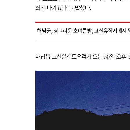
화해 나가겠다"고 말했다.
해남군, 싱그러운 초여름밤, 고산유적지에서
해남읍 고산윤선도유적지 오는 30일 오후 