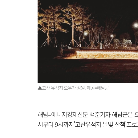
▲고산 유적지 오우가 정원. 제공=해남군
해남=에너지경제신문 백준기자 해남군은 오는
시부터 9시까지'고산유적지 달빛 산책'프로