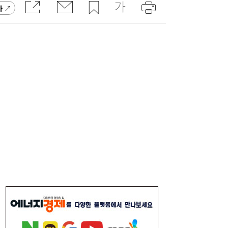
가
“40도 폭염에 쓰러지면”...나도 받을 수 있는
16:06
보험금 있다
李대통령, ISA·‘주가 누르기 방지법’ 재검토
16:03
지시…여야 엇갈린 반응