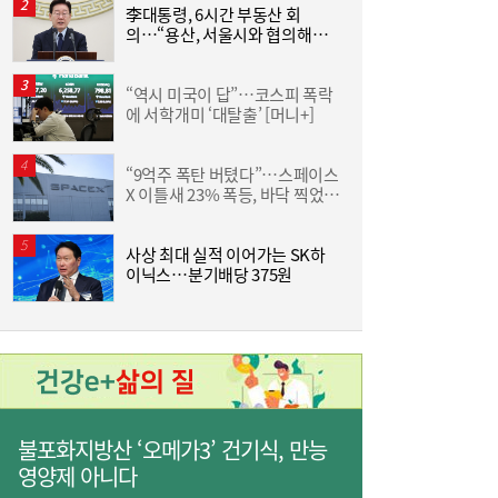
李대통령, 6시간 부동산 회
의…“용산, 서울시와 협의해야”
D
공급대책 속도
“역시 미국이 답”…코스피 폭락
통
에 서학개미 ‘대탈출’ [머니+]
은
“9억주 폭탄 버텼다”…스페이스
서
X 이틀새 23% 폭등, 바닥 찍었나
[머니+]
“9억주 폭탄 버텼다”…스페이스X 이틀새
10:59
23% 폭등, 바닥 찍었나 [머니+]
사상 최대 실적 이어가는 SK하
야
이닉스…분기배당 375원
단
불포화지방산 ‘오메가3’ 건기식, 만능
영양제 아니다
주유소 기름값 12주 연속 하락…다음주는?
10:08