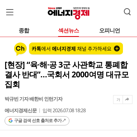
종합
섹션뉴스
오피니언
[현장] “육·해·공 3군 사관학교 통폐합
결사 반대”…국회서 2000여명 대규모
집회
박규빈 기자 배한비 인턴기자
가
에너지경제신문
입력 2026.07.08 18:28
구글 검색 선호 출처로 추가