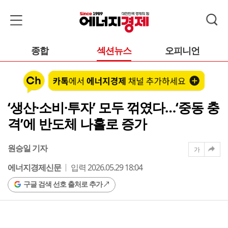
종합
섹션뉴스
오피니언
‘생산·소비·투자’ 모두 꺾였다…‘중동 충
격’에 반도체 나홀로 증가
원승일 기자
가
에너지경제신문
입력 2026.05.29 18:04
구글 검색 선호 출처로 추가