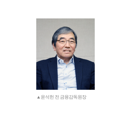
▲윤석헌 전 금융감독원장