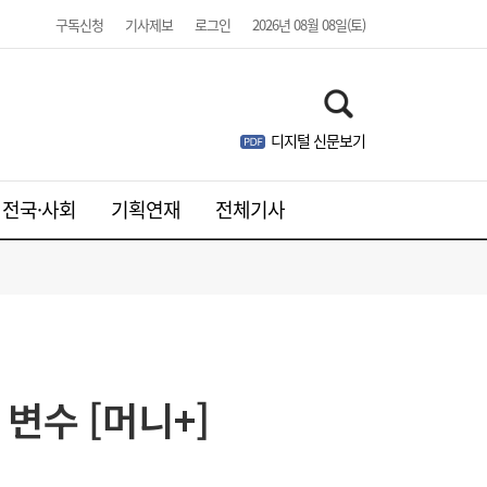
구독신청
기사제보
로그인
2026년 08월 08일(토)
디지털 신문보기
전국·사회
기획연재
전체기사
줄었던 中企 대출, 한 달 만에 반등…5대 은
13:11
행, 기업대출 확대
 변수 [머니+]