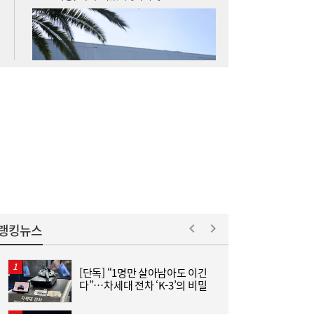
가스공사 실적 상승에도 미수금 14조원…요
09:10
금 조정·지원 절실
랭킹뉴스
[단독] “1명만 살아남아도 이긴
“
다”…차세대 전차 ‘K-3’의 비밀
김
+
[주말N게임] 24주년 맞은 장수게임 ‘라그나
08:00