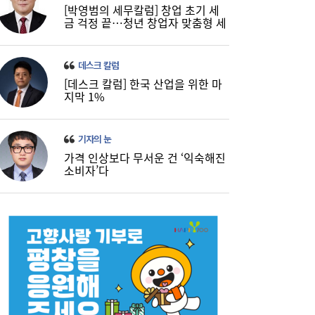
[박영범의 세무칼럼] 창업 초기 세
금 걱정 끝…청년 창업자 맞춤형 세
정 지원 확대
데스크 칼럼
[데스크 칼럼] 한국 산업을 위한 마
지막 1%
기자의 눈
가격 인상보다 무서운 건 ‘익숙해진
소비자’다