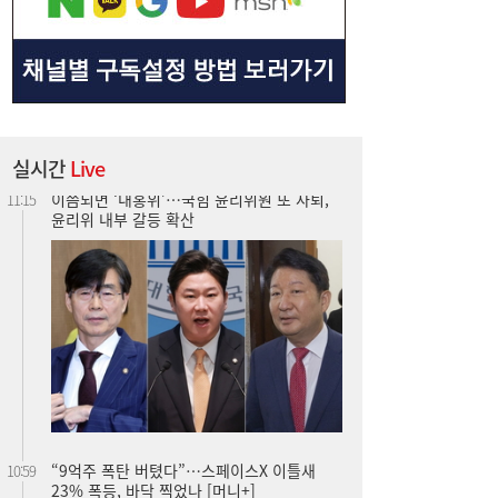
실시간
Live
“9억주 폭탄 버텼다”…스페이스X 이틀새
10:59
23% 폭등, 바닥 찍었나 [머니+]
주유소 기름값 12주 연속 하락…다음주는?
10:08