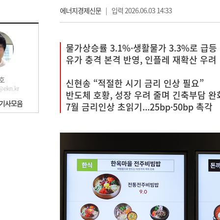
에너지경제신문
|
입력 2026.06.03 14:33
물가상승률 3.1%·생활물가 3.3%로 급등
유가 충격 본격 반영, 인플레 재확산 우려
호
신현송 “적절한 시기 금리 인상 필요”
@ekn.kr
반도체 호황, 성장 우려 줄며 긴축부담 완
 기사모음
7월 금리인상 초읽기...25bp·50bp 촉각