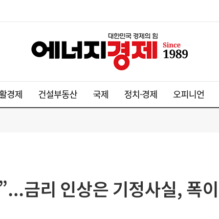
활경제
건설부동산
국제
정치·경제
오피니언
...금리 인상은 기정사실, 폭이