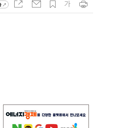
가
“역시 미국이 답”…코스피 폭락에 서학개미
11:20
‘대탈출’ [머니+]
이쯤되면 ‘내홍위’…국힘 윤리위원 또 사퇴,
11:15
윤리위 내부 갈등 확산