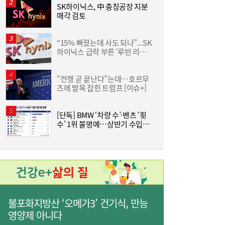
로크 온라인’
SK하이닉스, 中 충칭공장 지분
매각 검토
분
“15% 빠졌는데 사도 되나”...SK
李
하이닉스 급락 부른 ‘루빈 리스
크’
“전쟁 곧 끝난다”는데…호르무
즈에 발목 잡힌 트럼프 [이슈+]
에
[단독] BMW ‘차량 수’·벤츠 ‘횟
“
수’ 1위 불명예…상반기 수입차
에
리콜 뜯어보니
[현장] “청소년은 미래 아닌 현재 세대”…기
06:56
후위기·물 해법 제시한 18개국 청소년들
불포화지방산 ‘오메가3’ 건기식, 만능
영양제 아니다