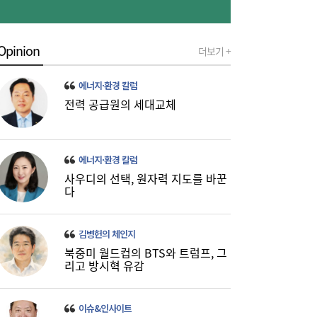
Opinion
더보기 +
美 하원, 한국 정통망법 개정에 공식 항의…
06:00
방미통위 “차별 아니다” 반박
에너지·환경 칼럼
전력 공급원의 세대교체
에너지·환경 칼럼
사우디의 선택, 원자력 지도를 바꾼
다
SK하이닉스, 中 충칭공장 지분 매각 검토
23:44
김병헌의 체인지
북중미 월드컵의 BTS와 트럼프, 그
리고 방시혁 유감
이슈&인사이트