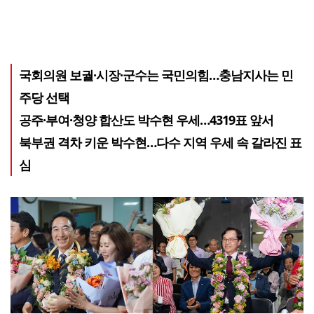
국회의원 보궐·시장·군수는 국민의힘…충남지사는 민
주당 선택
공주·부여·청양 합산도 박수현 우세…4319표 앞서
북부권 격차 키운 박수현…다수 지역 우세 속 갈라진 표
심