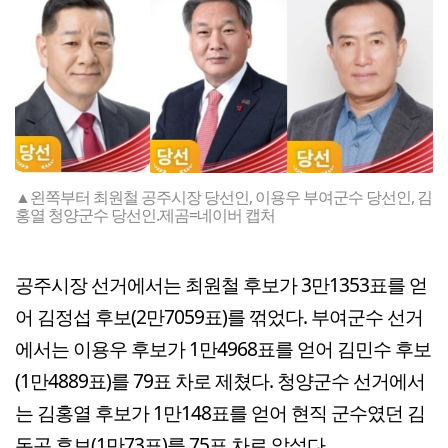
▲왼쪽부터 최원철 공주시장 당선인, 이용우 부여군수 당선인, 김
홍열 청양군수 당선인.제곰=네이버 캡처
공주시장 선거에서는 최원철 후보가 3만1353표를 얻
어 김정섭 후보(2만7059표)를 꺾었다. 부여군수 선거
에서는 이용우 후보가 1만4968표를 얻어 김민수 후보
(1만4889표)를 79표 차로 제쳤다. 청양군수 선거에서
는 김홍열 후보가 1만148표를 얻어 현직 군수였던 김
돈곤 후보(1만73표)를 75표 차로 앞섰다.