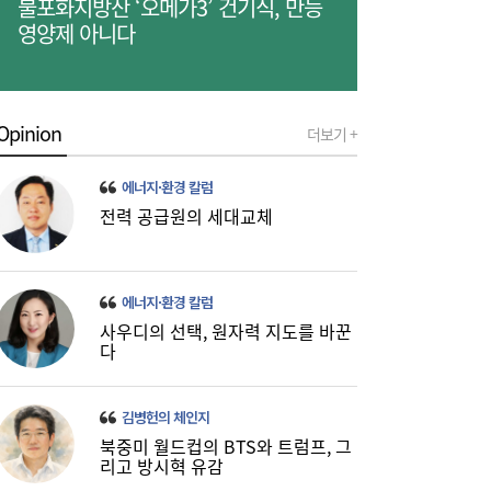
불포화지방산 ‘오메가3’ 건기식, 만능
영양제 아니다
[금융 풍향계] NH농협은행, 최고 연 7.3%
15:32
‘모두트래블리적금’ 조기 완판 外
Opinion
더보기 +
에너지·환경 칼럼
전력 공급원의 세대교체
에너지·환경 칼럼
사우디의 선택, 원자력 지도를 바꾼
다
김병헌의 체인지
북중미 월드컵의 BTS와 트럼프, 그
리고 방시혁 유감