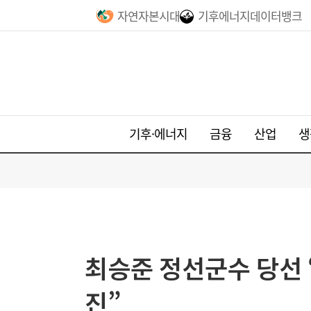
자연자본시대
기후에너지데이터뱅크
기후·에너지
금융
산업
생
최승준 정선군수 당선 
진”