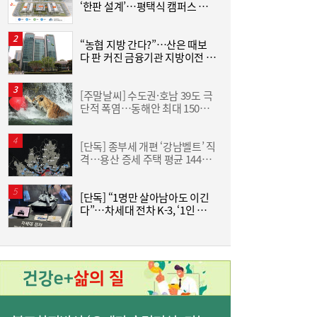
‘한판 설계’…평택식 캠퍼스 들
어선다
코스피 약보합 마감…반도체 혼조세에도 기
16:17
“농협 지방 간다?”…산은 때보
한
관 순매수로 낙폭 제한 [마감시황]
다 판 커진 금융기관 지방이전 논
기
란
[주말날씨] 수도권·호남 39도 극
“
단적 폭염…동해안 최대 150㎜
럭
폭우 비상
[단독] 종부세 개편 ‘강남벨트’ 직
격…용산 증세 주택 평균 1449
분
만원 늘어
한성우·이성현, 첫 패션 룩북 촬영 마쳐…키
15:38
[단독] “1명만 살아남아도 이긴
美
즈 모델 활동 본격화
다”…차세대 전차 K-3, ‘1인 교전
·AI 조준’ 기능 탑재
혜