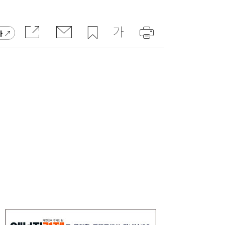
유저에 굿즈 주면 사행성 조장?…“시대 맞춰
17:13
게임법 바꿔야”
가
“15% 빠졌는데 사도 되나”...SK하이닉스 급
17:05
락 부른 ‘루빈 리스크’