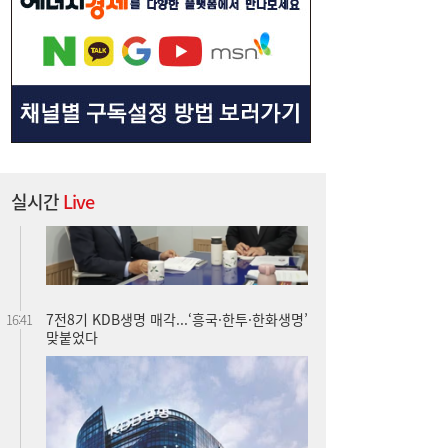
‘북극항로 선구자’ 김태유 교수, 대통령 직속
16:47
규제합리화위 부위원장 위촉
실시간
Live
7전8기 KDB생명 매각...‘흥국·한투·한화생명’
16:41
맞붙었다