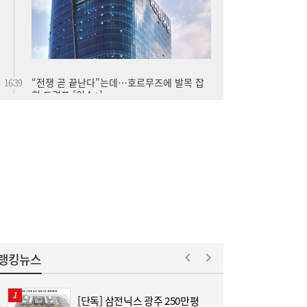
“전쟁 곧 끝난다”는데…호르무즈에 발목 잡
16:39
힌 트럼프 [이슈+]
“누가 되든 한쪽은 공천 학살”…선 넘은 ‘석
16:18
청대전’, 분당 역사까지 소환했다
랭킹뉴스
[단독] 삼전닉스 광주 250만평
[