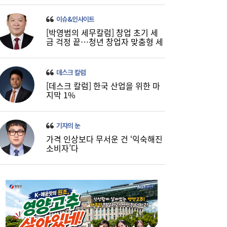
이슈&인사이트
[박영범의 세무칼럼] 창업 초기 세
금 걱정 끝…청년 창업자 맞춤형 세
정 지원 확대
데스크 칼럼
[보험·카드사 풍향계] 교보생명, 유병자 건강
15:31
[데스크 칼럼] 한국 산업을 위한 마
보험 패러다임 바꾼다 外
지막 1%
기자의 눈
가격 인상보다 무서운 건 ‘익숙해진
소비자’다