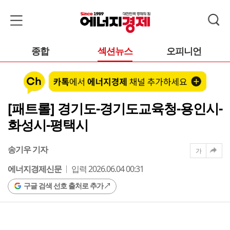
종합
섹션뉴스
오피니언
[패트롤] 경기도-경기도교육청-용인시-
화성시-평택시
송기우 기자
가
에너지경제신문
입력 2026.06.04 00:31
구글 검색 선호 출처로 추가