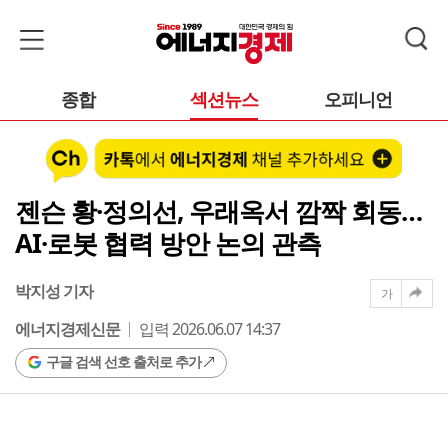
종합
섹션뉴스
오피니언
젠슨 황·정의선, 우래옥서 깜짝 회동…
AI·로봇 협력 방안 논의 관측
박지성 기자
가
에너지경제신문
입력 2026.06.07 14:37
구글 검색 선호 출처로 추가