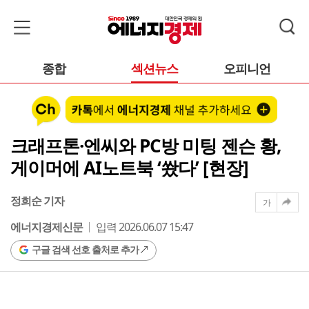
종합
섹션뉴스
오피니언
크래프톤·엔씨와 PC방 미팅 젠슨 황,
게이머에 AI노트북 ‘쐈다’ [현장]
정희순 기자
가
에너지경제신문
입력 2026.06.07 15:47
구글 검색 선호 출처로 추가