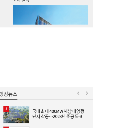
구리 케이블도 美 품목관세 도마 위…‘슈퍼사
15:16
이클’ 전선업계 ‘촉각’
풍력발전 점검에서 방산으로…니어스랩, 코
15:15
스닥 상장 도전
랭킹뉴스
국내 최대 400MW 해남 태양광
[
단지 착공…2028년 준공 목표