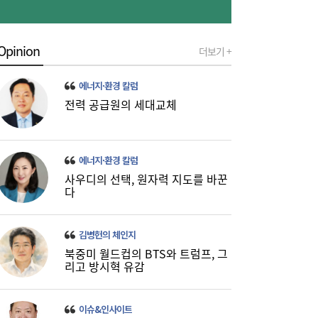
Opinion
“전셋집이 사라졌다”…세제개편 토론회서 쏟
14:39
더보기 +
아진 전월세 불안 우려
에너지·환경 칼럼
전력 공급원의 세대교체
에너지·환경 칼럼
사우디의 선택, 원자력 지도를 바꾼
다
[정승현의 소재 탐구] ‘태양광 핵심’ 폴리실리
14:34
김병헌의 체인지
콘…美·中 경쟁 속 K태양광 실익 모색
북중미 월드컵의 BTS와 트럼프, 그
리고 방시혁 유감
이슈&인사이트