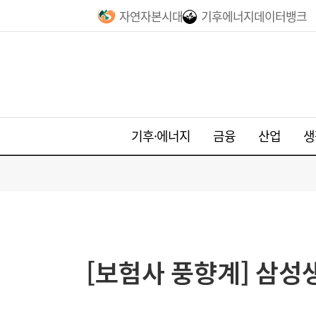
자연자본시대
기후에너지데이터뱅크
기후·에너지
금융
산업
생
[보험사 풍향계] 삼성