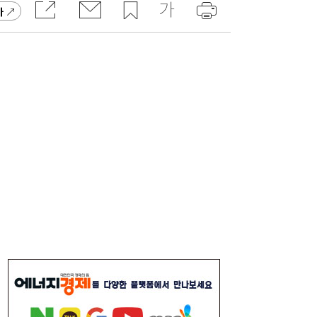
가
코스피, 반도체 차익실현에 4%대 급락…코
16:21
스닥은 800선 지켜내[마감시황]
LH 사장, 주택공급 속도전 위해 “보상 임시
16:18
직, 정규직보다 더 많이 주겠다”