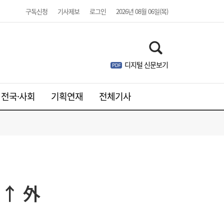
구독신청
기사제보
로그인
2026년 08월 06일(목)
디지털 신문보기
전국·사회
기획연재
전체기사
미·중에 로봇 패권 안 뺏긴다…현대차, “‘글로
16:26
벌 로봇 파운드리’ 구축할 것”
성↑ 外