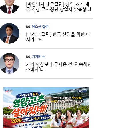
[박영범의 세무칼럼] 창업 초기 세
금 걱정 끝…청년 창업자 맞춤형 세
정 지원 확대
데스크 칼럼
[데스크 칼럼] 한국 산업을 위한 마
지막 1%
기자의 눈
가격 인상보다 무서운 건 ‘익숙해진
소비자’다