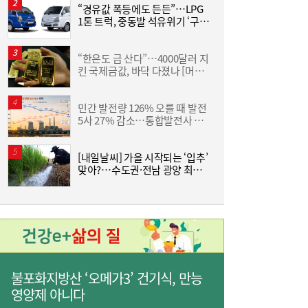
“경유값 폭등에도 든든”…LPG
1톤 트럭, 중동발 석유위기 ‘구원
산
투수’
“한은도 금 산다”…4000달러 지
카카오 이어 네이버도 ‘파업 경고등’…네이버
15:09
킨 국제금값, 바닥 다졌나 [머니
금
Z, 그룹 첫 파업 위기
+]
민간 발전량 126% 오를 때 발전
V
5사 27% 감소…통합발전사 출
범으로 진검승부 예고
[내일날씨] 가을 시작되는 ‘입추’
조
맞아?…수도권·전남 광양 최고
삼
39도
‘
[현장] 간판 바꾼 ‘트리니티항공’…“고객 ‘진
15:06
짜 니즈’에 답하겠다”
불포화지방산 ‘오메가3’ 건기식, 만능
영양제 아니다