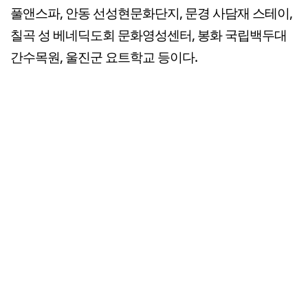
풀앤스파, 안동 선성현문화단지, 문경 사담재 스테이,
칠곡 성 베네딕도회 문화영성센터, 봉화 국립백두대
간수목원, 울진군 요트학교 등이다.