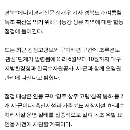
경북=에너지경제신문 정재우 기자 경북도가 여름철
녹조 확산을 막기 위해 낙동강 상류 지역에 대한 합동
점검에 들어간다.
도는 최근 강정고령보와 구미해평 구간에 조류경보
'관심' 단계가 발령됨에 따라 6월부터 10월까지 대구
지방환경청과 한국수자원공사, 시·군과 함께 오염원
관리에 나선다고 밝혔다.
점검 대상은 안동·구미·영주·상주·고령·칠곡·봉화 등 7
개 시·군이다. 축산시설과 가축분뇨 저장시설, 하·폐수
처리시설 운영 실태를 집중적으로 살펴 녹조 유발 요
인을 사전에 차단할 계획이다.