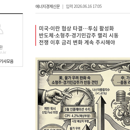
에너지경제신문
|
입력 2026.06.16 17:05
미국·이란 협상 타결…투심 활성화
반도체·소형주·경기민감주 랠리 시동
전쟁 이후 금리 변화 계속 주시해야
환
n.kr
 기사모음