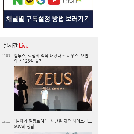
컴투스, 회심의 역작 내놨다…‘제우스: 오만
14:00
의 신’ 26일 출격
실시간
Live
“날아라 필랑트여”…세단을 닮은 하이브리드
12:11
SUV의 정답