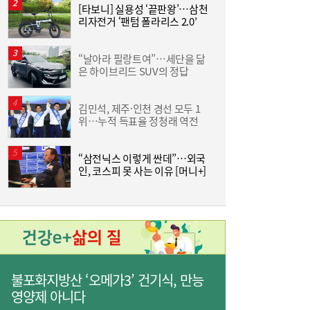
[타보니] 실용성 ‘끝판왕’…삼천
홍
리자전거 ‘팬텀 폴라리스 2.0’
‘
↑
“날아라 필랑트여”…세단을 닮
은 하이브리드 SUV의 정답
이
김민석, 제주·인천 경선 모두 1
‘
위…누적 득표율 정청래 역전
생
“삼전닉스 이렇게 싼데”…외국
‘
인, 코스피 못 사는 이유 [머니+]
K
나란히 대출 키웠지만…희비 갈린 ‘카뱅·케
10:26
뱅’, 비이자 동력 승부수
불포화지방산 ‘오메가3’ 건기식, 만능
영양제 아니다