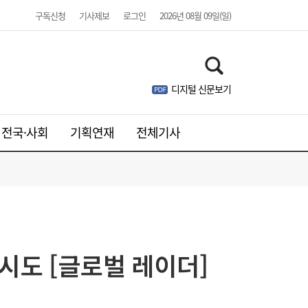
구독신청
기사제보
로그인
2026년 08월 09일(일)
디지털 신문보기
전국·사회
기획연재
전체기사
시도 [글로벌 레이더]
[속보] 김민석, 민주당 전당대회 강원·TK 합
18:26
산 당원 투표 승리