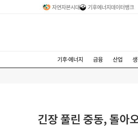
자연자본시대
기후에너지데이터뱅크
기후·에너지
금융
산업
생
긴장 풀린 중동, 돌아