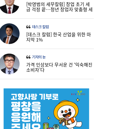
[박영범의 세무칼럼] 창업 초기 세
‘릴레이 흑자 전환’에도 못 웃는 K석화…변수
10:19
금 걱정 끝…청년 창업자 맞춤형 세
는 독일 ‘라인강’ 수위
정 지원 확대
데스크 칼럼
[데스크 칼럼] 한국 산업을 위한 마
지막 1%
기자의 눈
가격 인상보다 무서운 건 ‘익숙해진
소비자’다