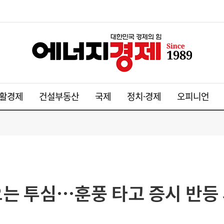
활경제
건설부동산
국제
정치·경제
오피니언
오는 투심…훈풍 타고 증시 반등 