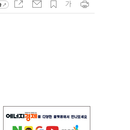
하반기 은행권 기관영업 승부처 열렸다…인
17:03
가
천시금고 수성전에 ‘이목’
1600원 넘보던 환율, 한 달 새 1400원대 초
14:09
반으로↓…1~7월 월 평균 변동폭 47원