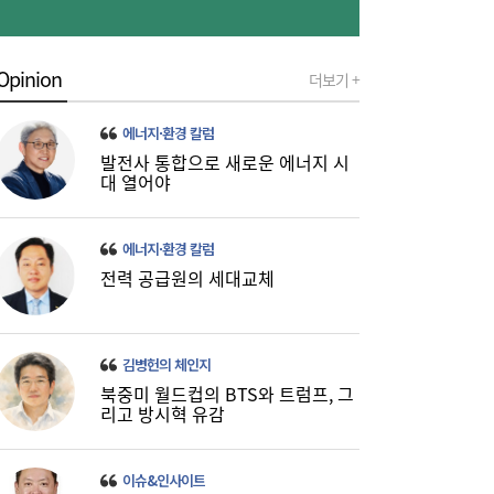
‘흥국·한화·한투’ 3파전...KDB생명 매각,
10:21
5000억 간극 좁힐까
Opinion
더보기 +
에너지·환경 칼럼
발전사 통합으로 새로운 에너지 시
대 열어야
에너지·환경 칼럼
전력 공급원의 세대교체
김병헌의 체인지
북중미 월드컵의 BTS와 트럼프, 그
리고 방시혁 유감
이슈&인사이트