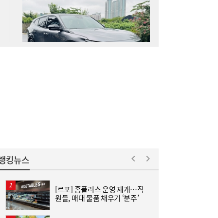
“삼전닉스 이렇게 싼데”…외국인, 코스피 못
12:05
사는 이유 [머니+]
홍소영 병무청장 “男 면제 연령 ‘43세 상향’
11:04
포함 전방위 징집률↑…여성 징병, 검토 안
해”
랭킹뉴스
[르포] 홈플러스 운영 재개…직
“
원들, 매대 물품 채우기 ‘분주’
라
통