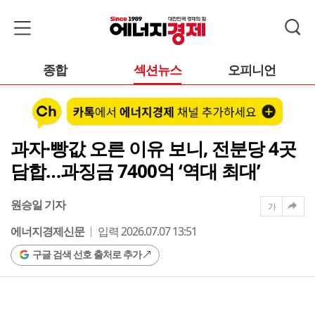
종합
섹션뉴스
오피니언
과자·빵값 오른 이유 보니, 전분당 4곳
담합…과징금 7400억 ‘역대 최대’
원승일 기자
가
에너지경제신문
입력 2026.07.07 13:51
구글 검색 선호 출처로 추가