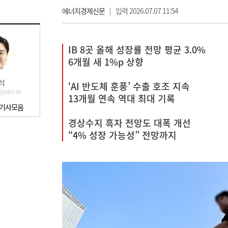
에너지경제신문
|
입력 2026.07.07 11:54
IB 8곳 올해 성장률 전망 평균 3.0%
6개월 새 1%p 상향
석
‘AI 반도체 훈풍’ 수출 호조 지속
@ekn.kr
13개월 연속 역대 최대 기록
 기사모음
경상수지 흑자 전망도 대폭 개선
“4% 성장 가능성” 전망까지