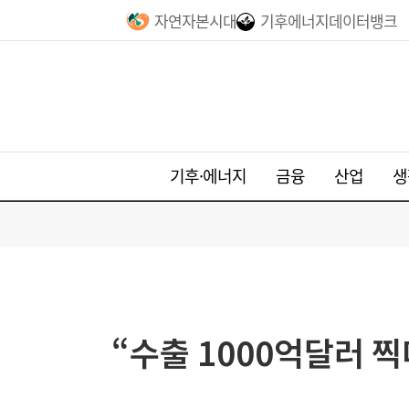
자연자본시대
기후에너지데이터뱅크
기후·에너지
금융
산업
생
“수출 1000억달러 찍더