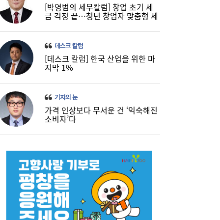
[박영범의 세무칼럼] 창업 초기 세
금 걱정 끝…청년 창업자 맞춤형 세
정 지원 확대
데스크 칼럼
[데스크 칼럼] 한국 산업을 위한 마
지막 1%
기자의 눈
가격 인상보다 무서운 건 ‘익숙해진
소비자’다