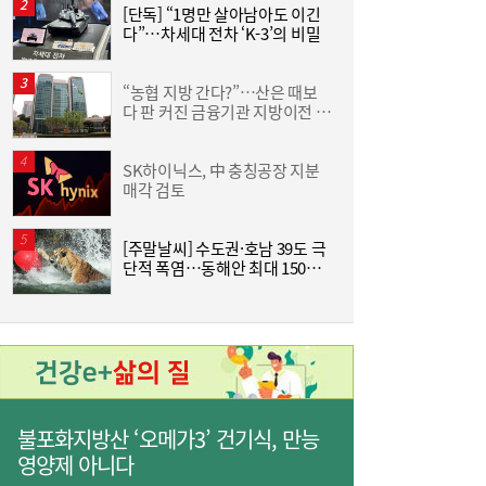
[단독] “1명만 살아남아도 이긴
[
다”…차세대 전차 ‘K-3’의 비밀
사상 최대 실적 이어가는 SK하이닉스…분기
19:32
배당 375원
“농협 지방 간다?”…산은 때보
[
다 판 커진 금융기관 지방이전 논
격
란
SK하이닉스, 中 충칭공장 지분
한
매각 검토
기
[주말날씨] 수도권·호남 39도 극
단적 폭염…동해안 최대 150㎜
즈
폭우 비상
통신 3사, AIDC로 실적 개선…남은 과제는
19:26
‘수익성’
불포화지방산 ‘오메가3’ 건기식, 만능
영양제 아니다