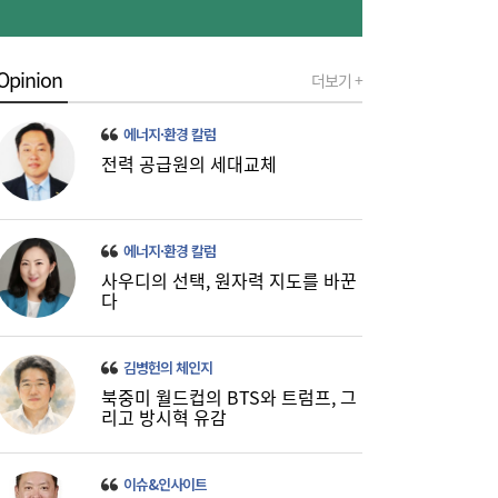
Opinion
더보기 +
금호석화, 2분기 영업익 5배 급증…3분기 수
19:24
익성은 ‘글쎄’
에너지·환경 칼럼
전력 공급원의 세대교체
에너지·환경 칼럼
사우디의 선택, 원자력 지도를 바꾼
다
진에어, 2Q 영업손실 731억…고유가 덫에
19:20
‘적자 전환’
김병헌의 체인지
북중미 월드컵의 BTS와 트럼프, 그
리고 방시혁 유감
이슈&인사이트