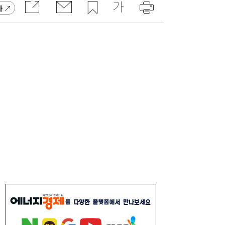
가
李대통령, 6시간 부동산 회의…“용산, 서울시
21:32
와 협의해야” 공급대책 속도
서울시 “정비사업 31만가구 착공해도 이주대
21:01
란 없다”…정부에 규제완화 촉구