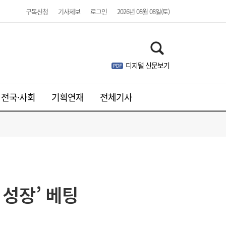
구독신청
기사제보
로그인
2026년 08월 08일(토)
디지털 신문보기
전국·사회
기획연재
전체기사
SK하이닉스, 中 충칭공장 지분 매각 검토
23:44
 성장’ 베팅