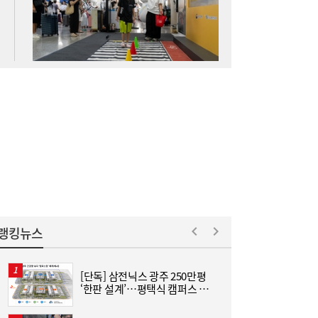
SK하이닉스 54조 베팅…용인엔 D램, 청주는
19:38
낸드
롯데케미칼, 2분기 흑자 전환…첨단소재·정
19:35
밀화학 ‘쌍끌이’
랭킹뉴스
[단독] 삼전닉스 광주 250만평
“
‘한판 설계’…평택식 캠퍼스 들
하
어선다
크