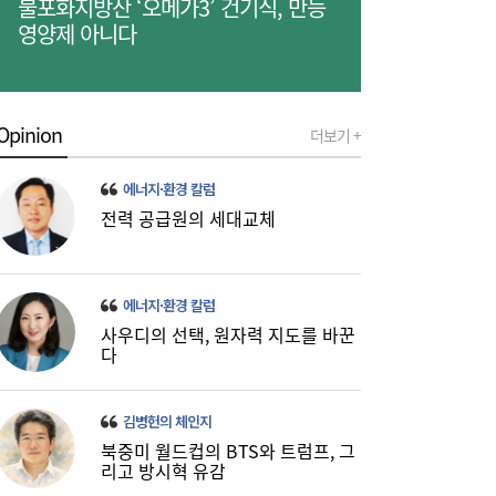
불포화지방산 ‘오메가3’ 건기식, 만능
영양제 아니다
국고채 담합, 역대급 과징금 15조 예고 왜?…
14:30
금리 등 영향, 공정위 “중대 위법”
Opinion
더보기 +
에너지·환경 칼럼
전력 공급원의 세대교체
수협은행, 상상인증권 인수 추진…비은행 확
14:30
대·종합금융 포석
에너지·환경 칼럼
사우디의 선택, 원자력 지도를 바꾼
다
김병헌의 체인지
북중미 월드컵의 BTS와 트럼프, 그
리고 방시혁 유감