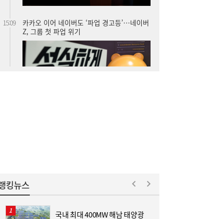
[현장] 간판 바꾼 ‘트리니티항공’…“고객 ‘진
15:06
짜 니즈’에 답하겠다”
“전셋집이 사라졌다”…세제개편 토론회서 쏟
14:39
아진 전월세 불안 우려
랭킹뉴스
국내 최대 400MW 해남 태양광
[