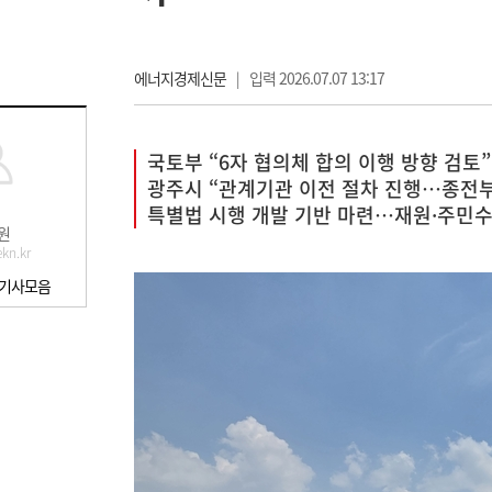
에너지경제신문
|
입력 2026.07.07 13:17
국토부 “6자 협의체 합의 이행 방향 검토”
광주시 “관계기관 이전 절차 진행…종전부
특별법 시행 개발 기반 마련…재원·주민
원
kn.kr
 기사모음