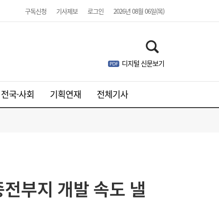
구독신청
기사제보
로그인
2026년 08월 06일(목)
디지털 신문보기
전국·사회
기획연재
전체기사
LG유플러스, 2분기 영업익 3445억원…역대
15:37
최대 실적
종전부지 개발 속도 낼