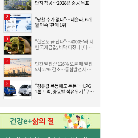
[정승현의 소재 탐구] ‘태양광 핵심’ 폴리실리
14:34
단지 착공…2028년 준공 목표
콘…美·中 경쟁 속 K태양광 실익 모색
3
“당할 수가 없다”…테슬라, 6개
월 연속 ‘판매 1위’
금
“한은도 금 산다”…4000달러 지
[
킨 국제금값, 바닥 다졌나 [머니
+]
민간 발전량 126% 오를 때 발전
V
5사 27% 감소…통합발전사 출
범으로 진검승부 예고
‘최고 연 10%’ 토스뱅크, ‘키워봐요 31일적
14:31
금’ 출시
“경유값 폭등에도 든든”…LPG
코
1톤 트럭, 중동발 석유위기 ‘구원
체
투수’