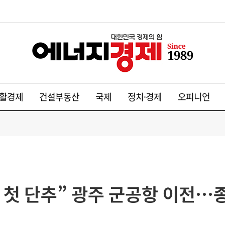
활경제
건설부동산
국제
정치·경제
오피니언
첫 단추” 광주 군공항 이전…