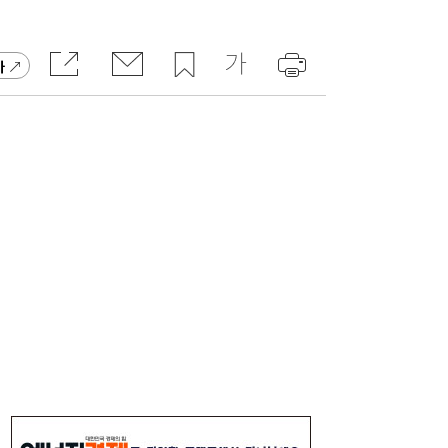
가
구리 케이블도 美 품목관세 도마 위…‘슈퍼사
15:16
이클’ 전선업계 ‘촉각’
풍력발전 점검에서 방산으로…니어스랩, 코
15:15
스닥 상장 도전