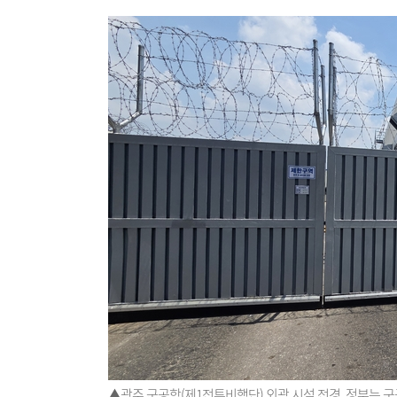
▲광주 군공항(제1전투비행단) 외곽 시설 전경. 정부는 