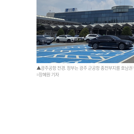
▲광주공항 전경. 정부는 광주 군공항 종전부지를 호남권
=장혜원 기자