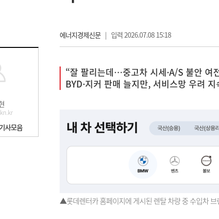
에너지경제신문
|
입력 2026.07.08 15:18
“잘 팔리는데…중고차 시세·A/S 불안 여
BYD·지커 판매 늘지만, 서비스망 우려 지
현
kn.kr
 기사모음
▲롯데렌터카 홈페이지에 게시된 렌탈 차량 중 수입차 브