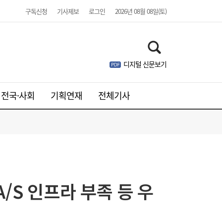
구독신청
기사제보
로그인
2026년 08월 08일(토)
디지털 신문보기
전국·사회
기획연재
전체기사
/S 인프라 부족 등 우
SK하이닉스, 中 충칭공장 지분 매각 검토
23:44