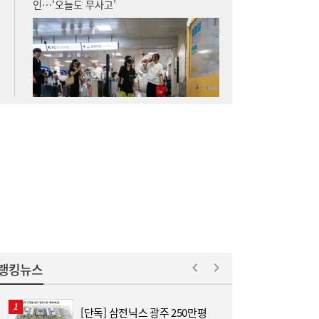
SK하이닉스 54조 베팅…용인엔 D램, 청주는
19:38
낸드
롯데케미칼, 2분기 흑자 전환…첨단소재·정
19:35
밀화학 ‘쌍끌이’
랭킹뉴스
[단독] 삼전닉스 광주 250만평
“