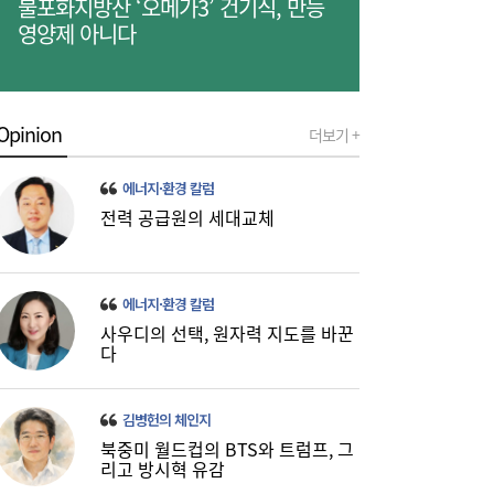
불포화지방산 ‘오메가3’ 건기식, 만능
영양제 아니다
Opinion
더보기 +
금호석화, 2분기 영업익 5배 급증…3분기 수
19:24
익성은 ‘글쎄’
에너지·환경 칼럼
전력 공급원의 세대교체
에너지·환경 칼럼
사우디의 선택, 원자력 지도를 바꾼
다
진에어, 2Q 영업손실 731억…고유가 덫에
19:20
‘적자 전환’
김병헌의 체인지
북중미 월드컵의 BTS와 트럼프, 그
리고 방시혁 유감