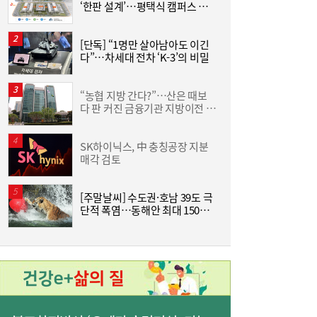
‘한판 설계’…평택식 캠퍼스 들
하
어선다
크
[단독] “1명만 살아남아도 이긴
[
다”…차세대 전차 ‘K-3’의 비밀
사상 최대 실적 이어가는 SK하이닉스…분기
19:32
배당 375원
“농협 지방 간다?”…산은 때보
[
다 판 커진 금융기관 지방이전 논
격
란
SK하이닉스, 中 충칭공장 지분
한
매각 검토
기
[주말날씨] 수도권·호남 39도 극
단적 폭염…동해안 최대 150㎜
즈
폭우 비상
통신 3사, AIDC로 실적 개선…남은 과제는
19:26
‘수익성’