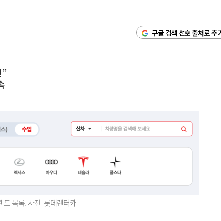
구글 검색 선호 출처로 추
전”
속
랜드 목록. 사진=롯데렌터카