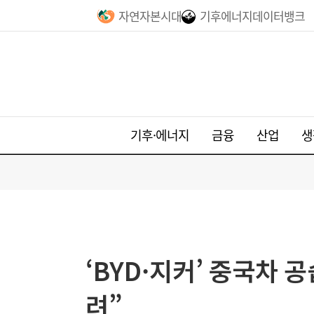
자연자본시대
기후에너지데이터뱅크
기후·에너지
금융
산업
생
‘BYD·지커’ 중국차 
려”