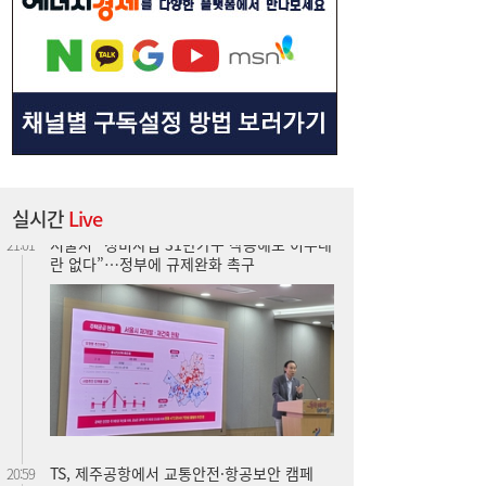
서울시 “정비사업 31만가구 착공해도 이주대
21:01
란 없다”…정부에 규제완화 촉구
실시간
Live
TS, 제주공항에서 교통안전·항공보안 캠페
20:59
인…‘오늘도 무사고’