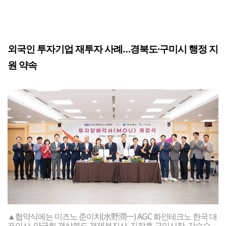
외국인 투자기업 재투자 사례…경북도·구미시 행정 지
원 약속
▲협약식에는 미즈노 준이치(水野潤一) AGC 화인테크노 한국 대
표이사, 양금희 경상북도 경제부지사, 김장호 구미시장, 강승수