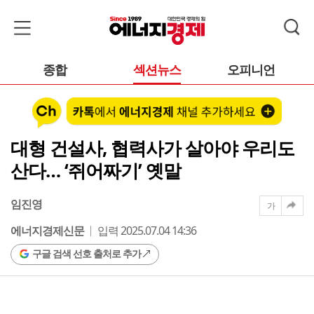
종합
섹션뉴스
오피니언
대형 건설사, 협력사가 살아야 우리도
산다… ‘쥐어짜기’ 옛말
임진영
가
에너지경제신문
입력 2025.07.04 14:36
구글 검색 선호 출처로 추가