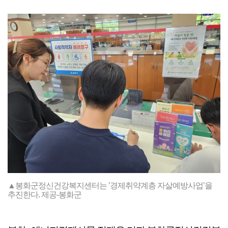
▲봉화군정신건강복지센터는 '경제취약계층 자살예방사업'을
추진한다. 제공-봉화군