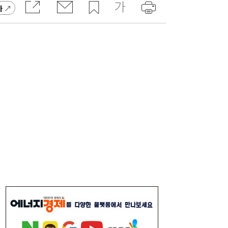
가
주니어 패션 매거진 ‘크레센도’ 8월호, 교보문
17:20
고 잡지 일간베스트 10위