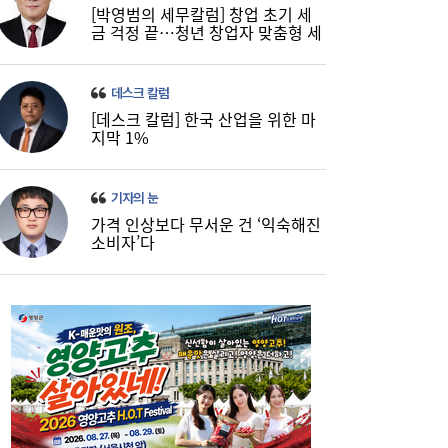
[박영범의 세무칼럼] 창업 초기 세
벌 로봇 파운드리’ 구축할 것”
금 걱정 끝…청년 창업자 맞춤형 세
정 지원 확대
데스크 칼럼
[데스크 칼럼] 한국 산업을 위한 마
지막 1%
기자의 눈
가격 인상보다 무서운 건 ‘익숙해진
소비자’다
코스피, 반도체 차익실현에 4%대 급락…코
16:21
스닥은 800선 지켜내[마감시황]