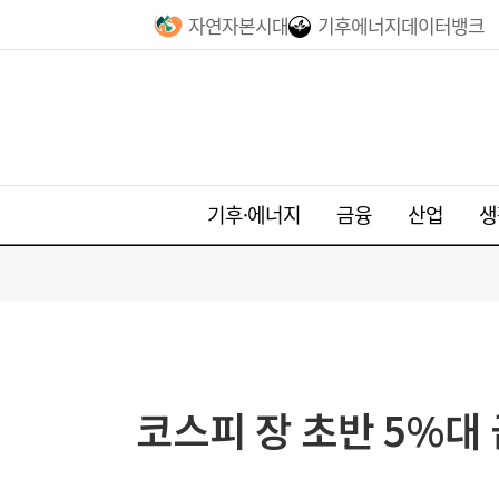
자연자본시대
기후에너지데이터뱅크
기후·에너지
금융
산업
생
코스피 장 초반 5%대