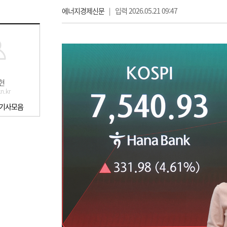
에너지경제신문
|
입력 2026.05.21 09:47
현
n.kr
 기사모음