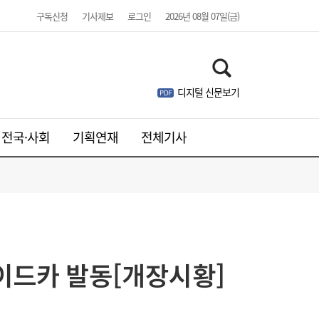
구독신청
기사제보
로그인
2026년 08월 07일(금)
호르무즈 불안에 뉴욕증시 약세…코스피 저
08:33
가 매수 유입될까[장전시황]
디지털 신문보기
전국·사회
기획연재
전체기사
웹젠, 2분기 영업익 8.4%↓…신작은 내년에
21:41
나
사이드카 발동[개장시황]