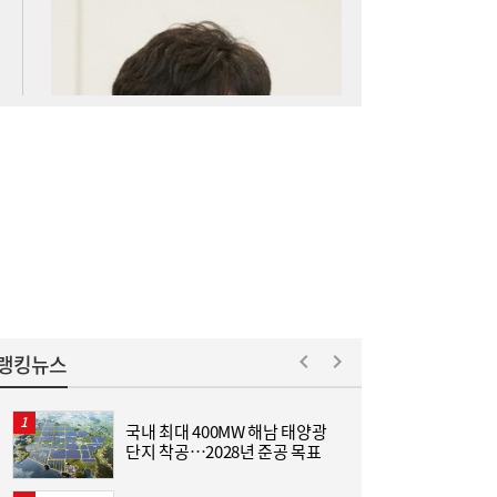
아스트로마, 인도네시아 탄소포집 시장 진출
16:52
랭킹뉴스
국내 최대 400MW 해남 태양광
[
단지 착공…2028년 준공 목표
집
위