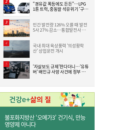
“경유값 폭등에도 든든”…LPG
동
1톤 트럭, 중동발 석유위기 ‘구원
화
투수’
6
민간 발전량 126% 오를 때 발전
L
5사 27% 감소…통합발전사 출
범으로 진검승부 예고
국내 최대 육상풍력 ‘의성황학
“
[여전사 풍향계] KB국민카드, ‘유스클럽 체크
16:35
산’ 상업운전 개시
미
카드’ 20만장 돌파外
‘자살보도 규제’한다더니…‘유튜
조
버’ 배인규 사망 사건에 정부 대
삼
책 맹점 드러났다
‘
불포화지방산 ‘오메가3’ 건기식, 만능
영양제 아니다