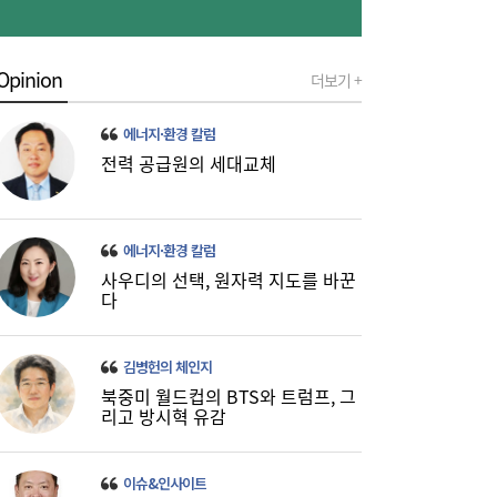
Opinion
더보기 +
에너지·환경 칼럼
전력 공급원의 세대교체
[금융권 풍향계] 취약계층 금융 접근성↑...기
16:32
에너지·환경 칼럼
업은행, 비대면 햇살론 출시 外
사우디의 선택, 원자력 지도를 바꾼
다
김병헌의 체인지
북중미 월드컵의 BTS와 트럼프, 그
리고 방시혁 유감
이슈&인사이트
미·중에 로봇 패권 안 뺏긴다…현대차, “‘글로
16:26