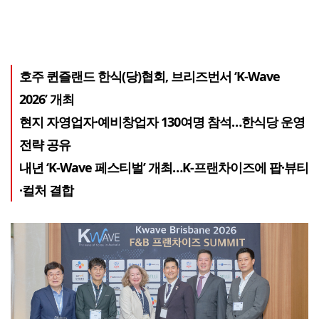
호주 퀸즐랜드 한식(당)협회, 브리즈번서 ‘K-Wave
2026’ 개최
현지 자영업자·예비창업자 130여명 참석…한식당 운영
전략 공유
내년 ‘K-Wave 페스티벌’ 개최…K-프랜차이즈에 팝·뷰티
·컬처 결합