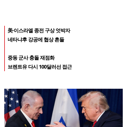
美·이스라엘 종전 구상 엇박자
네타냐후 강공에 협상 흔들
중동 군사 충돌 재점화
브렌트유 다시 100달러선 접근