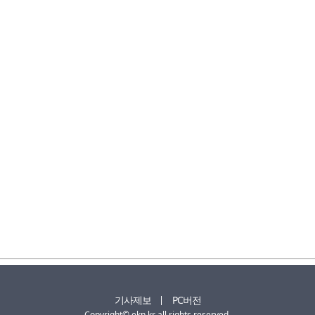
기사제보
PC버전
Copyright© ekn.kr all rights reserved.