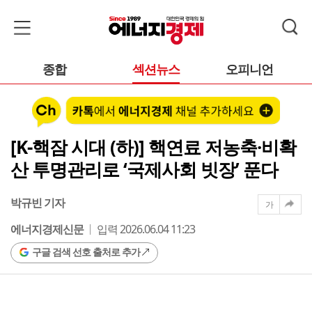
종합
섹션뉴스
오피니언
[K-핵잠 시대 (하)] 핵연료 저농축·비확
산 투명관리로 ‘국제사회 빗장’ 푼다
박규빈 기자
가
에너지경제신문
입력 2026.06.04 11:23
구글 검색 선호 출처로 추가