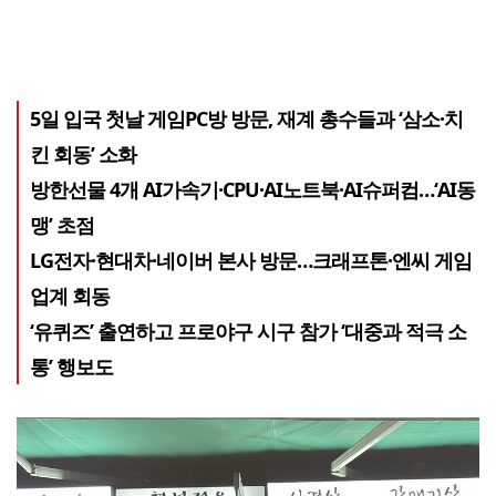
5일 입국 첫날 게임PC방 방문, 재계 총수들과 ‘삼소·치
킨 회동’ 소화
방한선물 4개 AI가속기·CPU·AI노트북·AI슈퍼컴…‘AI동
맹’ 초점
LG전자·현대차·네이버 본사 방문…크래프톤·엔씨 게임
업계 회동
‘유퀴즈’ 출연하고 프로야구 시구 참가 ‘대중과 적극 소
통’ 행보도