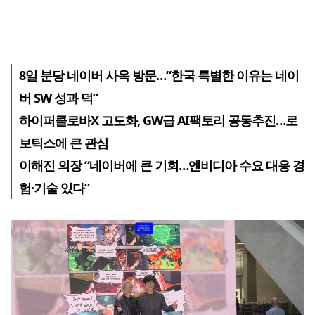
8일 분당 네이버 사옥 방문…“한국 특별한 이유는 네이
버 SW 성과 덕”
하이퍼클로바X 고도화, GW급 AI팩토리 공동추진…로
보틱스에 큰 관심
이해진 의장 “네이버에 큰 기회…엔비디아 수요 대응 경
험·기술 있다”