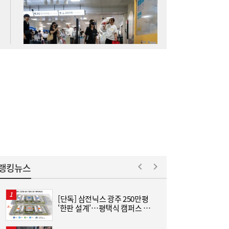
SK하이닉스 54조 베팅…용인엔 D램, 청주는
19:38
낸드
롯데케미칼, 2분기 흑자 전환…첨단소재·정
19:35
밀화학 ‘쌍끌이’
랭킹뉴스
[단독] 삼전닉스 광주 250만평
“
‘한판 설계’…평택식 캠퍼스 들
하
어선다
크