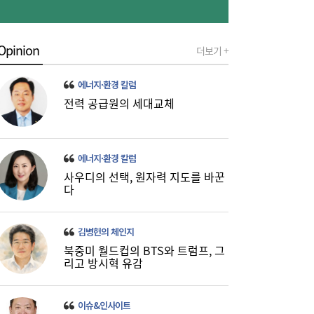
Opinion
더보기 +
금호석화, 2분기 영업익 5배 급증…3분기 수
19:24
에너지·환경 칼럼
익성은 ‘글쎄’
전력 공급원의 세대교체
에너지·환경 칼럼
사우디의 선택, 원자력 지도를 바꾼
다
진에어, 2Q 영업손실 731억…고유가 덫에
19:20
김병헌의 체인지
‘적자 전환’
북중미 월드컵의 BTS와 트럼프, 그
리고 방시혁 유감
이슈&인사이트