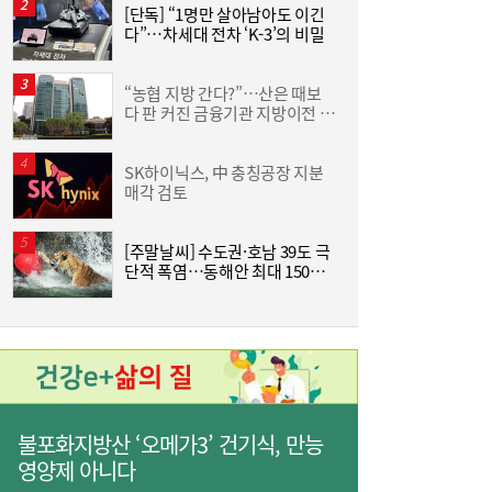
[단독] “1명만 살아남아도 이긴
[
다”…차세대 전차 ‘K-3’의 비밀
사상 최대 실적 이어가는 SK하이닉스…분기
19:32
배당 375원
“농협 지방 간다?”…산은 때보
[
다 판 커진 금융기관 지방이전 논
격
란
SK하이닉스, 中 충칭공장 지분
한
매각 검토
기
[주말날씨] 수도권·호남 39도 극
단적 폭염…동해안 최대 150㎜
즈
폭우 비상
통신 3사, AIDC로 실적 개선…남은 과제는
19:26
‘수익성’
불포화지방산 ‘오메가3’ 건기식, 만능
영양제 아니다