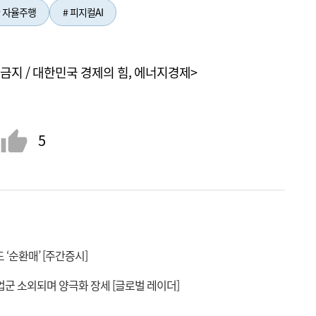
# 자율주행
# 피지컬AI
금지 / 대한민국 경제의 힘, 에너지경제>
5
 ‘순환매’ [주간증시]
군 소외되며 양극화 장세 [글로벌 레이더]