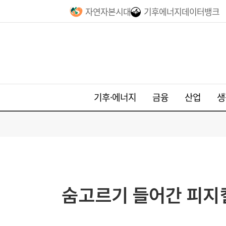
자연자본시대
기후에너지데이터뱅크
기후·에너지
금융
산업
생
숨고르기 들어간 피지컬