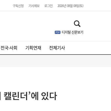
구독신청
기사제보
로그인
2026년 08월 08일(토)
디지털 신문보기
전국·사회
기획연재
전체기사
 캘린더’에 있다
SK하이닉스, 中 충칭공장 지분 매각 검토
23:44