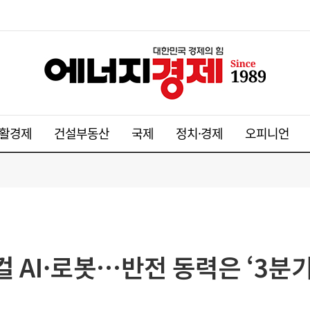
활경제
건설부동산
국제
정치·경제
오피니언
 AI·로봇…반전 동력은 ‘3분기