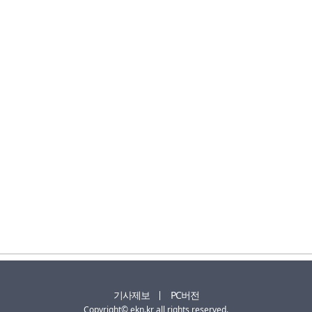
기사제보
PC버전
Copyright© ekn.kr all rights reserved.